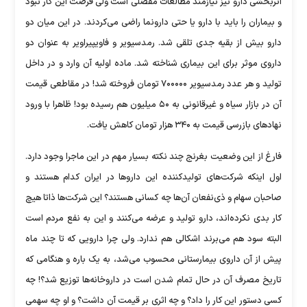
اثربخشی دارو نیز نیازمند مطالعات مفصلی است ولی فرصت این کار نبود
و بیماران را باید با دارو یا حتی دارونما راضی می‌کردند. در این میان دو
دارو بیش از بقیه جدی تلقی شد. رمدسیویر و فاویپیراویر به عنوان دو
داروی موثر برای این بیماری شناخته شد. ماده اولیه آن وارد و در داخل
تولید و هر عدد رمدسیویر ۷۰۰۰۰۰ تومان فروخته شد! در مقاطعی قیمت
آن در بازار سیاه و غیرقانونی به ۵۰ میلیون هم رسیده بود! ظاهرا با ورود
نهاد‌های بازرسی قیمت به ۳۴۰ هزار تومان کاهش یافت.
فارغ از این وضعیت بغرنج چند نکته بسیار مهم در این ماجرا وجود دارد.
اول اینکه شرکت‌های تولیدکننده این دارو‌ها در ایران کدام هستند و
صاحبان سهام و ذی‌نفعان آن‌ها چه کسانی هستند؟ این شرکت‌ها ذاتا هیچ
کار بدی نکرده‌اند، دارو تولید و عرضه می‌کنند و این به نفع مردم است
البته سود هم می‌برند اشکالی هم ندارد. ولی چرا دارویی که تا چند ماه
پیش از آن داروی بیمارستانی محسوب می‌شد، به یک باره و هنگامی که
تاریخ مصرف آن در حال تمام شدن است در داروخانه‌ها توزیع شد؟! چه
کسی دستور این کار را داد؟ و چه اثری بر قیمت آن داشت؟ و او چه سهمی