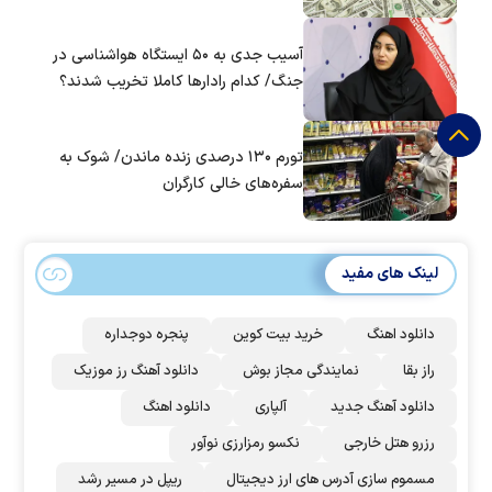
آسیب جدی به ۵۰ ایستگاه هواشناسی در
جنگ/ کدام رادار‌ها کاملا تخریب شدند؟
تورم ۱۳۰ درصدی زنده ماندن/ شوک به
سفره‌های خالی کارگران
لینک های مفید
دانلود اهنگ
خرید بیت کوین
پنجره دوجداره
راز بقا
نمایندگی مجاز بوش
دانلود آهنگ رز‌ موزیک
دانلود آهنگ جدید
آلپاری
دانلود اهنگ
رزرو هتل خارجی
نکسو رمزارزی نوآور
مسموم سازی آدرس های ارز دیجیتال
ریپل در مسیر رشد