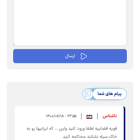
پیام های شما
ناشناس
۲۳:۵۵ - ۱۴۰۰/۰۶/۱۸
قویه قضاییه لطفا ورود کنید واین ... که ایرانیها رو به
خاک سیاه نشانند محاکمه کنید