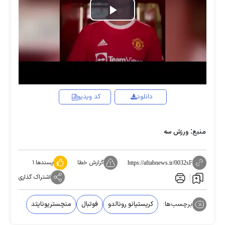
Play
Video
دانلود
کد ویدیو
منبع:
ورزش سه
گزارش خطا
پسندها:
۱
https://aftabnews.ir/0032sF
اشتراک گذاری
برچسب‌ها:
کریستیانو رونالدو
فوتبال
منچستریونایتد