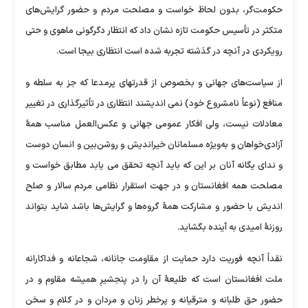
حکومت‌گر، بدون لحاظ خواست و مصلحت مردم و حضور گرایش‌های
متکثر در تأسیس حکومت تازه نشان داد که انتظار دگرگونی ماهوی و حتی
رویکردی در آنچه در گذشته تجربه شده است انتظاری بیجا است.
از سیاست‌های جهانی و بخصوص از قدرتهای پرمدعا که جز به سلطه و
منافع (نوعاً نامشروع خود) نمی اندیشند انتظاری در تأثیرگذاری در تغییر
معادلات نیست، ولی افکار عمومی جهانی و عکس‌العمل مناسب همهٔ
آزادی‌خواهان و به‌ویژه مسلمانان خیراندیش و روشن‌بین و انسان دوست
و ندای یگانه آنان بر این که باید آنچه تحقق می یابد مطابق خواست و
مصلحت همه افغانستان و در جهت استقرار نظامی مردم سالار و صلح
اندیش با حضور و مشارکت همهٔ گروه‌ها و گرایش‌ها باشد شاید بتواند
روزنهٔ امیدی به آینده بگشاید.
نقداً آنچه فوریت دارد حمایت از مقاومت جانانه، شجاعانه و فداکارانه
ملت افغانستان است که طلیعهٔ آن را در پنجشیرِ همیشه مقاوم و در
حضور حق طلبانه و مترقیانه و پرخطر زنان و مردان و در کلام و سخن