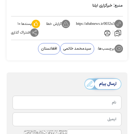
منبع:
خبرگزاری ایلنا
گزارش خطا
پسندها:
۱۰
https://aftabnews.ir/0032u3
اشتراک گذاری
برچسب‌ها:
سیدمحمد خاتمی
افغانستان
ارسال پیام