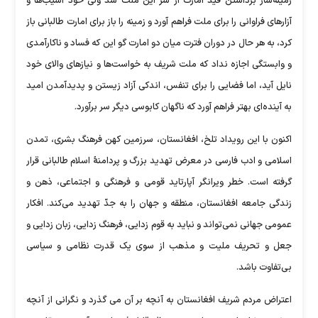
زمینه‌ساز برداشتن قید امارت از سر این ملت شد ولی خود آسیب‌ها و
آزارهای فراوانی را برای ملت فراهم آورد و زمینه را باز برای امارت طالبانی باز
کرد، به هر حال در دوران فترت میان دو امارت گو این که فساد و ناکارآمدی
و وابستگی اجازه نداد که ملت شریف به خواست‌ها و نیازهای والای خود
نایل آید، اما فضایی را برای تنفس، اندکی آزاد زیستن و پدیدآمدن امید
به آینده‌ای بهتر فراهم آورد که ناگهان کابوسی دیگر سر برآورد.
اکنون با این رویداد تلخ، افغانستان، سرزمین کهن فرهنگ بشری، تمدن
اسلامی و ادب فارسی در معرض تهدید بزرگ و پردامنهٔ اسلام طالبانی قرار
گرفته است. خطر ویرانگر آپارتاید قومی و فرهنگی و اجتماعی، ذهن و
زندگی جامعه افغانستان، منطقه و جهان را به جدّ تهدید می‌کند. افکار
عمومی جهانی نمی‌تواند و نباید به قوم زدایی، فرهنگ زدایی، زبان زدایی و
جعل و تحریف ملیت و مذهب از سوی یک قدرت نظامی و سیاسی
بی‌تفاوت باشد.
اعتراض مردم شریف افغانستان به آنچه بر آن می گذرد و نگرانی از آنچه