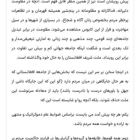
پیش رویشان است نیز از همین منظر قابل فهم است. آنچه در مقاومت
دلیرانه، فداکارانه و مظلومانه در پنجشیر همیشه قهرمان و در تظاهرات
پرخطر مردم بخصوص زنان آگاه و شجاع، در بسیاری از شهرها و در سیل
مهاجرت و فرار از این کابوس مشاهده می‌شود، مقاومت در برابر تبدیل
جامعه‌ای چند قومی، چند مذهبی و چند زبانی به امارتی تبعیض‌مدار و
تک بعدی است و شگفت اینکه جامعه جهانی کم و بیش بی تفاوت در
برابر این رویداد، ملت شریف افغانستان را به حال خود واگذاشته است.
در اینجا سخن بر سر این نیست که بخش‌هایی از جامعه افغانستانی که
به هر حال جایگاهی در میان مردم دارد (گو این که این جایگاه ناشی از
جهل یا باورهای درست یا نادرست باشد) باید از معادله سرنوشت این
ملت حذف شوند، بلکه آنچه روا و شایسته است این که:
یکم: هر چه پیش آمد می بایست براساس ضوابط عام دموکراتیک و منتهی
به اراده و خواست همه مردم باشد.
دوم: همه قوم‌ها، طایفه‌ها و گروه‌ها و گرایش‌ها در فرایند حاکمیت مردم بر