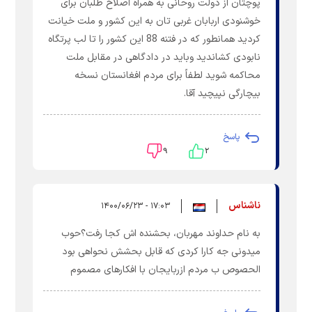
پوچتان از دولت روحانی به همراه اصلاح طلبان برای
خوشنودی اربابان غربی تان به این کشور و ملت خیانت
کردید همانطور که در فتنه 88 این کشور را تا لب پرتگاه
نابودی کشاندید وباید در دادگاهی در مقابل ملت
محاکمه شوید لطفاً برای مردم افغانستان نسخه
بیچارگی نپیچید آقا.
پاسخ
۹
۲
ناشناس
۱۷:۰۳ - ۱۴۰۰/۰۶/۲۳
به نام حداوند مهربان، بحشنده اش کجا رفت؟حوب
میدونی جه کارا کردی که قابل بحشش نحواهی بود
الحصوص ب مردم ازربایجان با افکارهای مصموم