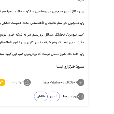
وزیر دفاع آلمان همچنین در بیستمین سالگرد حملات ۱۱ سپتامبر ۲۰۰۱ گفت، تروریسم افراطی،‌ آفت بشریت است.
وی همچنین خواستار نظارت بر افغانستان تحت حکومت طالبان و از
"پیتر نیومن"، تحلیلگر مسائل تروریسم نیز به شبکه خبری دویچه
حقیقت این است که رهبر شبکه حقانی اکنون وزیر کشور افغانستان 
وی ادامه داد: هنوز ممکن نیست که پیش‌بینی کنیم این گروه شبه‌
منبع:
خبرگزاری ایسنا
گزارش خطا
https://aftabnews.ir/0032w7
برچسب‌ها:
آلمان
طالبان