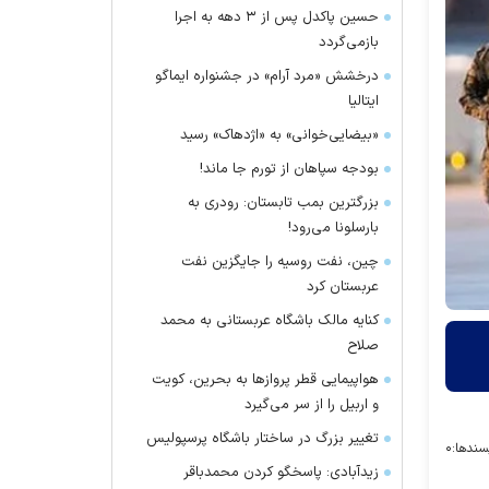
حسین پاکدل پس از ۳ دهه به اجرا
بازمی‌گردد
درخشش «مرد آرام» در جشنواره ایماگو
ایتالیا
«بیضایی‌خوانی» به «اژدهاک» رسید
بودجه سپاهان از تورم جا ماند!
بزرگترین بمب تابستان: رودری به
بارسلونا می‌رود!
چین، نفت روسیه را جایگزین نفت
عربستان کرد
کنایه مالک باشگاه عربستانی به محمد
صلاح
هواپیمایی قطر پرواز‌ها به بحرین، کویت
و اربیل را از سر می‌گیرد
تغییر بزرگ در ساختار باشگاه پرسپولیس
سندها:
۰
زیدآبادی: پاسخگو کردن محمدباقر