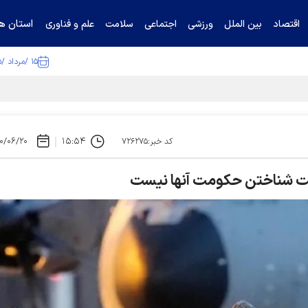
استان ها
اقتصاد
بین الملل
ورزشی
اجتماعی
سلامت
علم و فناوری
۱۵ /مرداد /۱۴۰۵
۰/۰۶/۲۰
۱۵:۵۴
کد خبر:۷۲۶۲۷۵
سمیت شناختن حکومت آنها نیست