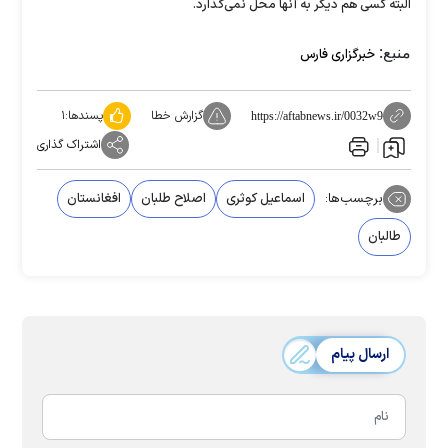
البته کسی هم دیگر به آنها محل نمی‌گذارد.
منبع:
خبرگزاری فارس
گزارش خطا
پسندها:
۱
https://aftabnews.ir/0032w9
اشتراک گذاری
برچسب‌ها:
اسماعیل کوثری
اصلاح طلبان
افغانستان
طالبان
ارسال پیام