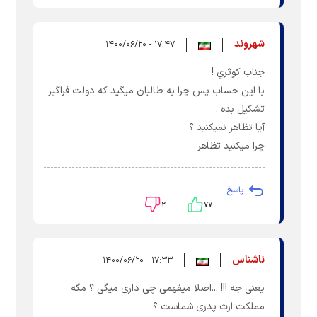
شهروند
۱۷:۴۷ - ۱۴۰۰/۰۶/۲۰
جناب كوثري !
با اين حساب پس چرا به طالبان ميگيد كه دولت فراگير
تشكيل بده .
آيا تظاهر نميكنيد ؟
چرا ميكنيد تظاهر
پاسخ
۲
۷۷
ناشناس
۱۷:۳۳ - ۱۴۰۰/۰۶/۲۰
یعنی جه !!! ...اصلا میفهمی چی داری میگی ؟ مگه
مملکت ارث پدری شماست ؟