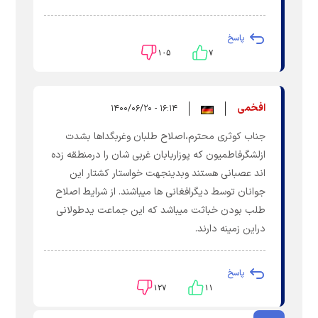
پاسخ
۱۰۵
۷
افخمی
۱۶:۱۴ - ۱۴۰۰/۰۶/۲۰
جناب کوثری محترم،اصلاح طلبان وغربگداها بشدت
ازلشگرفاطمیون که پوزاربابان غربی شان را درمنطقه زده
اند عصبانی هستند وبدینجهت خواستار کشتار این
جوانان توسط دیگرافغانی ها میباشند. از شرایط اصلاح
طلب بودن خباثت میباشد که این جماعت یدطولانی
دراین زمینه دارند.
پاسخ
۱۲۷
۱۱