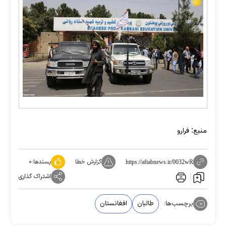
منبع:
فرارو
گزارش خطا
پسندها:
۰
https://aftabnews.ir/0032wR
اشتراک گذاری
برچسب‌ها:
طالبان
افغانستان