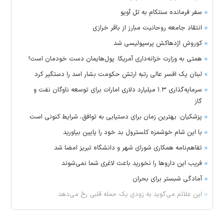
سفر فرمانده سنتکام به تل آویو
انتقاد جامعه روحانیت مبارز از باقر خرازی
کوروش اژدهاکش پرسپولیسی شد
همتی به وزارت خزانه‌داری آمریکا: پول‌هایمان دست خودمان است!
لبنان یک افسر عالی رتبه ارتش حکومت بشار اسد را دستگیر کرد
سرمایه‌گذاری ۱.۳ میلیارد دلاری امارات برای توسعه ناوگان نفت و
گاز
پزشکیان: بهترین زمان برای دستیابی به توافق، شرایط کنونی است
با این شام خوشمزه کلسترول بد خود را پایین بیاورید
تفاهم‌نامه همکاری شورای شهر و دانشگاه تبریز امضا شد
فریب این دارو‌ها را نخورید باعث لاغری شما نمی‌شوند
آمادگی شبستر برای بحران
این علائم می‌گوید به زودی یک حمله قلبی رخ می‌دهد