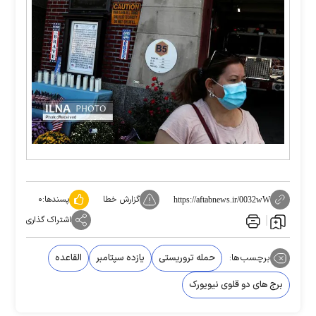
گزارش خطا
پسندها:
۰
https://aftabnews.ir/0032wW
اشتراک گذاری
برچسب‌ها:
حمله تروریستی
یازده سپتامبر
القاعده
برج های دو قلوی نیویورک