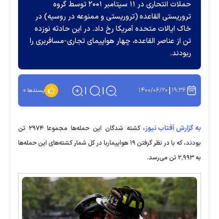
حملات انتحاری در ۱۱ سپتامبر ۲۰۰۱ توسط گروه
تروریستی القاعده (تروریستی و ممنوعه در روسیه) در
خاک ایالات متحده آمریکا رخ داد. در این حادثه نوزده
تن از عناصر القاعده، چهار هواپیمای تجاری-مسافربری را
ربودند.
۱۴۰۰/۰۶/۲۰
۱۹:۳۶
پسندها:
۰
به گزارش آفتاب نیوز،
کشته شدگان این حمله‌ها مجموعا ۲۹۷۴ تن
بودند، که با در نظر گرفتن ۱۹ هواپیماربا در کل شمار کشته‌های این حمله‌ها
به ۲٬۹۹۳ تن می‌رسد.