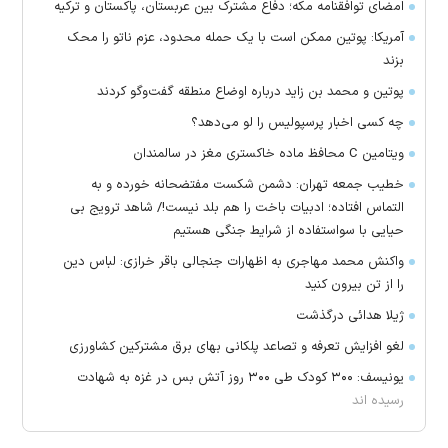
امضای توافقنامه مکه؛ دفاع مشترک بین عربستان، پاکستان و ترکیه
آمریکا: پوتین ممکن است با یک حمله محدود، عزم ناتو را محک
بزند
پوتین و محمد بن زاید درباره اوضاع منطقه گفت‌وگو کردند
چه کسی اخبار پرسپولیس را لو می‌دهد؟
ویتامین C محافظ ماده خاکستری مغز در سالمندان
خطیب جمعه تهران: دشمن شکست مفتضحانه خورده و به
التماس افتاده؛ ادبیات باخت را هم بلد نیست!/ شاهد ترویج بی
حیایی با سواستفاده از شرایط جنگی هستیم
واکنش محمد مهاجری به اظهارات جنجالی باقر خرازی: لباس دین
را از تن بیرون کنید
ژیلا هدائی درگذشت
لغو افزایش تعرفه و تصاعد پلکانی بهای برق مشترکین کشاورزی
یونیسف: ۳۰۰ کودک طی ۳۰۰ روز آتش بس در غزه به شهادت
رسیده اند