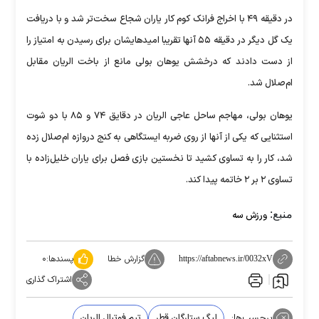
در دقیقه ۴۹ با اخراج فرانک کوم کار یاران شجاع سخت‌تر شد و با دریافت
یک گل دیگر در دقیقه ۵۵ آنها تقریبا امیدهایشان برای رسیدن به امتیاز را
از دست دادند که درخشش یوهان بولی مانع از باخت الریان مقابل
ام‌صلال شد.
یوهان بولی، مهاجم ساحل عاجی الریان در دقایق ۷۴ و ۸۵ با دو شوت
استثنایی که یکی از آنها از روی ضربه ایستگاهی به کنج دروازه ام‌صلال زده
شد، کار را به تساوی کشید تا نخستین بازی فصل برای یاران خلیل‌زاده با
تساوی ۲ بر ۲ خاتمه پیدا کند.
منبع:
ورزش سه
گزارش خطا
پسندها:
۰
https://aftabnews.ir/0032xV
اشتراک گذاری
برچسب‌ها:
لیگ ستارگان قطر
تیم فوتبال الریان