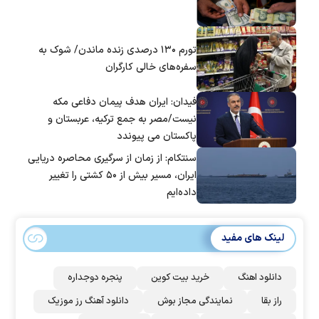
تورم ۱۳۰ درصدی زنده ماندن/ شوک به
سفره‌های خالی کارگران
فیدان: ایران هدف پیمان دفاعی مکه
نیست/مصر به جمع ترکیه، عربستان و
پاکستان می پیوندد
سنتکام: از زمان از سرگیری محاصره دریایی
ایران، مسیر بیش از ۵۰ کشتی را تغییر
داده‌ایم
لینک های مفید
دانلود اهنگ
خرید بیت کوین
پنجره دوجداره
راز بقا
نمایندگی مجاز بوش
دانلود آهنگ رز‌ موزیک