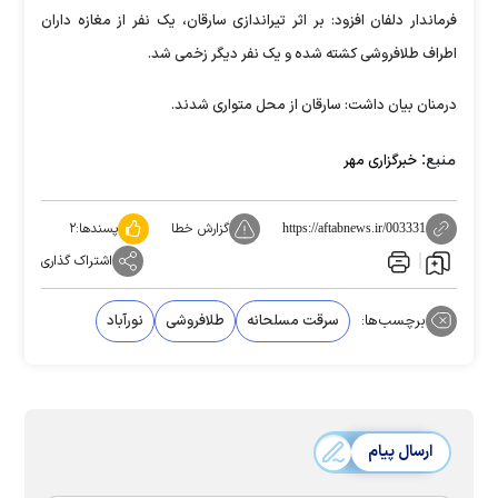
فرماندار دلفان افزود: بر اثر تیراندازی سارقان، یک نفر از مغازه داران
اطراف طلافروشی کشته شده و یک نفر دیگر زخمی شد.
درمنان بیان داشت: سارقان از محل متواری شدند.
منبع:
خبرگزاری مهر
گزارش خطا
پسندها:
۲
https://aftabnews.ir/003331
اشتراک گذاری
برچسب‌ها:
سرقت مسلحانه
طلافروشی
نورآباد
ارسال پیام