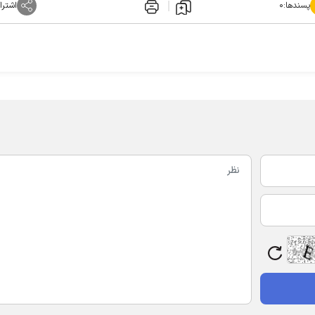
پسندها:
۰
اشترا