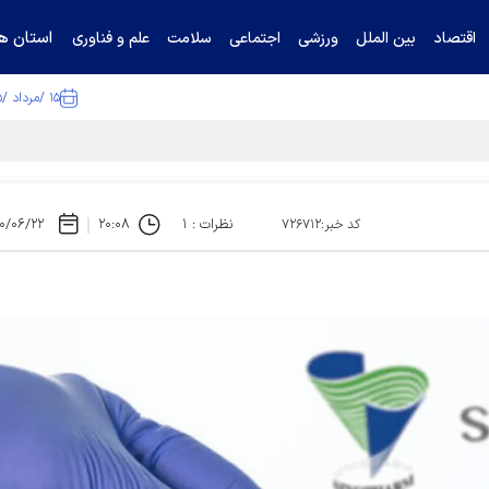
استان ها
اقتصاد
بین الملل
ورزشی
اجتماعی
سلامت
علم و فناوری
۱۵ /مرداد /۱۴۰۵
ا تکذیب کرد
نظرات : ۱
۲۰:۰۸
۰/۰۶/۲۲
کد خبر:۷۲۶۷۱۲