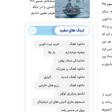
سنتکام: مسیر ۴۸
مردم ایران است
بالایی گرفته است؛ به‌ طوری که بررسی‌ها نشان می‌دهد واکسن‌هایی که در این مدت وارد کشور شده، نسبت به کل واردات واکسن در هفت ‌ماه گذشته، سهم ۴۵
کشتی را در تنگه
 مراکز
هرمز تغییر دادیم
ا کنون
۲۲میلیون و ۹۴۳هزار و ۱۴۱نفر دوز اول واکسن و ۱۲میلیون و ۱۰۴هزار و ۲نفر هم هر دو دوز واکسن را دریافت کرده‌اند. تنها در ۲۴ساعت گذشته، یک میلیون و ۱۲۰
لینک های مفید
 کرد که
ی، هر دوز
دانلود اهنگ
خرید بیت کوین
یا ۴ دلار، اسپوتنیک روسیه ۱۰ دلار، آسترازنکا روسیه ۶.۵ دلار، کووکس کره
پنجره دوجداره
راز بقا
۴ دلار، آسترازنکای اتریش ۴ دلار و بهارات هند ۱۴.۵ دلار است. به‌ گفته او تاکنون، ۴۰میلیون و ۷۲۶هزار و ۳۹۶ دوز سینوفارم چین، یک‌ میلیون و ۴۴۹ هزار و ۶۰۰ دوز
نمایندگی مجاز بوش
یتالیا(کووکس)، یک‌میلیون و ۴۵هزار دوز اسپوتنیک‌وی و
دانلود آهنگ رز‌ موزیک
دانلود آهنگ جدید
آلپاری
دانلود اهنگ
رزرو هتل خارجی
نکسو رمزارزی نوآور
رید از
مسموم سازی آدرس های ارز دیجیتال
داند و
کشورها
ریپل در مسیر رشد