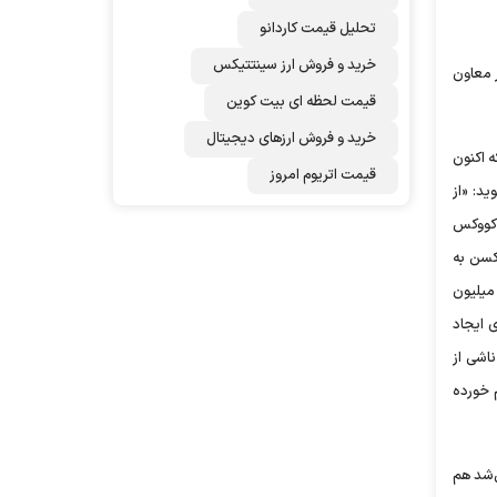
تحلیل قیمت کاردانو
خرید و فروش ارز سینتتیکس
یت تامین واکسن، هر هفته ۲ تا ۳ جلسه با حضور معاون
قیمت لحظه ای بیت کوین
خرید و فروش ارزهای دیجیتال
ه اکنون
قیمت اتریوم امروز
د: «از
 ۷/۱۶ میلیون دوز واکسن را با کووکس
سن به‌
هدی‌های صورت‌گرفته محقق نشد. محموله‌هایی از واکسن وارد کشور شد اما به اندازه قراردادهای منعقد شده نبود. مثل همان محموله ۶۰ میلیون
 ایجاد
اشی از
 خورده
‌شد هم