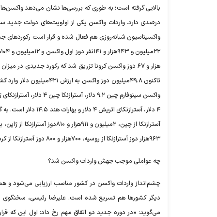
درصدی دارد. واردات واکسن یکی از اولویت‌های دولت جدید سید
واکسیناسیون شبانه‌روزی هم فعال شده و قرار است رکوردهای جد
هزار و ۶۷ دوز واکسن کرونا تزریق شد که رکورد جدیدی در م
تاکنون ۴۹.۸میلیون دوز واک
۹۶۳هزار دوز آسترازنکا از روسیه، ۷۰۰هزار و ۸۰۰ دوز آسترازنکا از کره‌جنوبی(کووکس) و ۱۲۵هزار دوز بهارات از هند وارد ایران شده است.
چه عواملی موجب جهش واردات واکسن شد؟
چشم‌انداز واردات واکسن در کشور مناسب ارزیابی می‌شود و همس
دیگر کشورها هم تسریع شده است. علیرضا رئیسی، سخنگوی ستاد
می‌گوید: «در دوره جدید دو اتفاق مهم رخ داد: اول این که ق