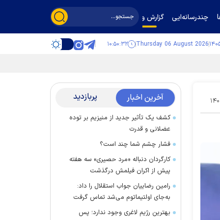
چندرسانه‌ایی
گزارش و گفت‌وگو
۱۰:۵۰:۳۳
Thursday 06 August 2026
پربازدید
آخرین اخبار
۱۴۰
کشف یک تأثیر جدید از منیزیم بر توده
عضلانی و قدرت
فشار چشم شما چند است؟
کارگردان دنباله «مرد حصیری» سه هفته
پیش از اکران فیلمش درگذشت
رامین رضاییان جواب استقلال را داد:
به‌جای اولتیماتوم می‌شد تماس گرفت
بهترین رژیم لاغری وجود ندارد؛ پس