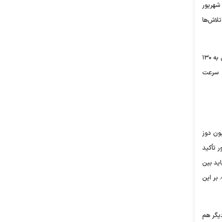
 شهریور
ر می‌شود که تلاش‌ها
سخنگوی ستاد ملی کرونا درباره محقق‌شدن وعده واکسیناسیون جمعیت هدف تا بهمن‌ ماه امسال هم می‌گوید: «علاوه بر واکسن‌هایی که تا آبان امسال به ۱۳۰
ن سرعت
 را کریم همتی، رئیس جمعیت هلال احمر اعلام می‌کند و می‌گوید تا امروز بیش از ۳۰ میلیون دوز
 تأکید
اید بین
بر این
دیگر هم