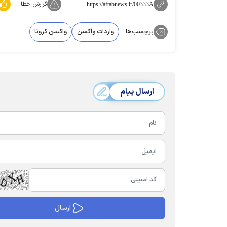
گزارش خطا
https://aftabnews.ir/00333A
برچسب‌ها:
واردات واکسن
واکسن کرونا
ارسال پیام