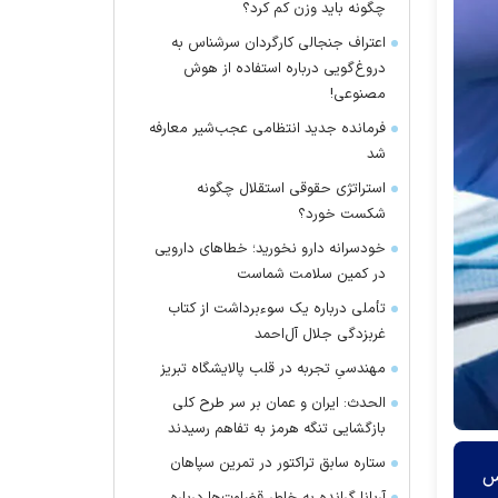
چگونه باید وزن کم کرد؟
اعتراف جنجالی کارگردان سرشناس به
دروغ‌گویی درباره استفاده از هوش
مصنوعی!
فرمانده جدید انتظامی عجب‌شیر معارفه
شد
استراتژی حقوقی استقلال چگونه
شکست خورد؟
خودسرانه دارو نخورید؛ خطا‌های دارویی
در کمین سلامت شماست
تأملی درباره یک سوءبرداشت از کتاب
غربزدگی جلال آل‌احمد
مهندسیِ تجربه در قلب پالایشگاه تبریز
الحدث: ایران و عمان بر سر طرح کلی
بازگشایی تنگه هرمز به تفاهم رسیدند
ستاره سابق تراکتور در تمرین سپاهان
کس