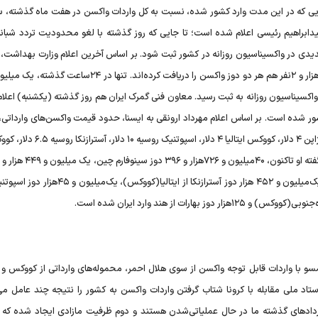
ابراهیم رئیسی اعلام شده است؛ تا جایی که روز گذشته با لغو محدودیت تردد شبانه،
یدی در واکسیناسیون روزانه در کشور ثبت شود. بر اساس آخرین اعلام وزارت بهداشت، ت
یزان واکسیناسیون روزانه به ثبت رسید. معاون فنی گمرک ایران هم روز گذشته (یکشنبه) اعلام
سن به ارزش ۴۲۱میلیون دلار وارد کشور شده است. بر اساس اعلام مهرداد ارونقی به ایسنا، حدود قیمت واکسن‌های واردات
واکسن سینوفارم چین ۹.۲ دلار، آسترازنکا چین ۴ دلار، آسترازنکای ژاپن ۴ دلار، کووکس ایتال
آسترازنکا از چین، ۲میلیون و ۹۱۱هزار و ۸۱۰دوز آسترازنکا از ژاپن، یک‌میلیون و ۴۵۲ هزار دوز آسترازنکا از ا
و با واردات قابل توجه واکسن از سوی هلال‌ احمر، محموله‌های وارداتی از کووکس و خ
 ملی مقابله با کرونا شتاب گرفتن واردات واکسن به کشور را نتیجه چند عامل می‌
راردادهای گذشته ما در حال عملیاتی‌شدن هستند و دوم ظرفیت مازادی ایجاد شده که 