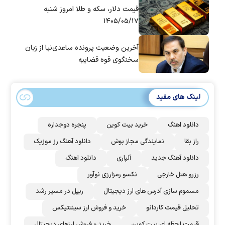
قیمت دلار، سکه و طلا امروز شنبه
۱۴۰۵/۰۵/۱۷
آخرین وضعیت پرونده ساعدی‌نیا از زبان
سخنگوی قوه قضاییه
لینک های مفید
دانلود اهنگ
خرید بیت کوین
پنجره دوجداره
راز بقا
نمایندگی مجاز بوش
دانلود آهنگ رز‌ موزیک
دانلود آهنگ جدید
آلپاری
دانلود اهنگ
رزرو هتل خارجی
نکسو رمزارزی نوآور
مسموم سازی آدرس های ارز دیجیتال
ریپل در مسیر رشد
تحلیل قیمت کاردانو
خرید و فروش ارز سینتتیکس
قیمت لحظه ای بیت کوین
خرید و فروش ارزهای دیجیتال