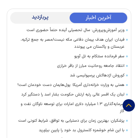
پربازدید
آخرین اخبار
وزیر آموزش‌وپرورش: سال تحصیلی آینده حتماً حضوری است
فیدان: ایران هدف پیمان دفاعی مکه نیست/مصر به جمع ترکیه،
عربستان و پاکستان می پیوندد
سفر فرمانده سنتکام به تل آویو
انتقاد جامعه روحانیت مبارز از باقر خرازی
کوروش اژدهاکش پرسپولیسی شد
همتی به وزارت خزانه‌داری آمریکا: پول‌هایمان دست خودمان است!
لبنان یک افسر عالی رتبه ارتش حکومت بشار اسد را دستگیر کرد
سرمایه‌گذاری ۱.۳ میلیارد دلاری امارات برای توسعه ناوگان نفت و
گاز
پزشکیان: بهترین زمان برای دستیابی به توافق، شرایط کنونی است
با این شام خوشمزه کلسترول بد خود را پایین بیاورید