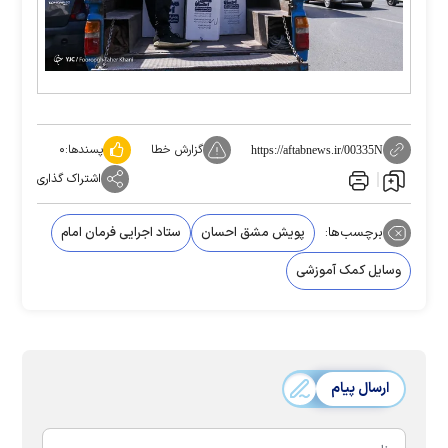
گزارش خطا
پسندها:
۰
https://aftabnews.ir/00335N
اشتراک گذاری
برچسب‌ها:
پویش مشق احسان
ستاد اجرایی فرمان امام
وسایل کمک آموزشی
ارسال پیام