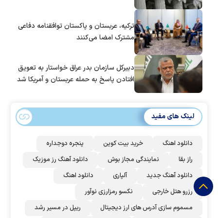
ترکیه، عربستان و پاکستان توافقنامه دفاعی
مشترک امضا می‌کنند
دبیرکل سازمان بدر عراق خواستار به تعویق
افتادن پاسخ به حمله عربستان و آمریکا شد
لینک های مفید
دانلود اهنگ
خرید بیت کوین
پنجره دوجداره
راز بقا
نمایندگی مجاز بوش
دانلود آهنگ رز‌ موزیک
دانلود آهنگ جدید
آلپاری
دانلود اهنگ
رزرو هتل خارجی
نکسو رمزارزی نوآور
مسموم سازی آدرس های ارز دیجیتال
ریپل در مسیر رشد