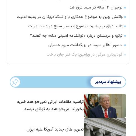
نوجوان ۱۲ ساله در میبد غرق شد
واکنش چین به موضوع همکاری با واشنگتآمریکا ن در زمینه امنیت
تاکید عراق بر پیشبرد موضوع انحصار سلاح در دست دولت
ترکیه و عربستان درباره «توافقنامه امنیتی مکه» چه گفتند؟
حضور اهالی سینما در بزرگداشت مریم همتیان
گودبرداری مرگبار در ورامین؛ یک نفر جان باخت
پیشنهاد سردبیر
ترامپ: مقامات ایرانی نمی‌خواهند ضربه
بخورند؛ می‌خواهند به توافق برسند
تحریم های جدید آمریکا علیه ایران