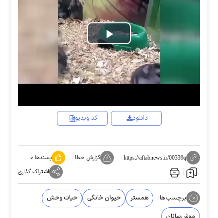
Play
Video
دانلود
کد ویدیو
گزارش خطا
پسندها:
۰
https://aftabnews.ir/00339q
اشتراک گذاری
برچسب‌ها:
همستر
حیوان خانگی
حیات وحش
موش‌سانان