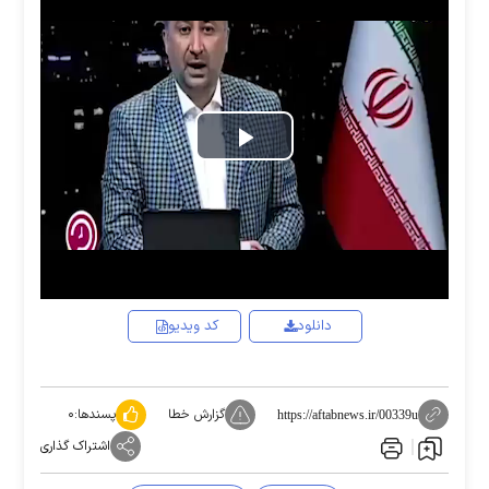
Play
Video
دانلود
کد ویدیو
گزارش خطا
پسندها:
۰
https://aftabnews.ir/00339u
اشتراک گذاری