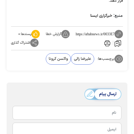
قرار دهد.
منبع:
خبرگزاری ایسنا
گزارش خطا
پسندها:
۰
https://aftabnews.ir/0033E7
اشتراک گذاری
برچسب‌ها:
علیرضا زالی
واکسن کرونا
ارسال پیام