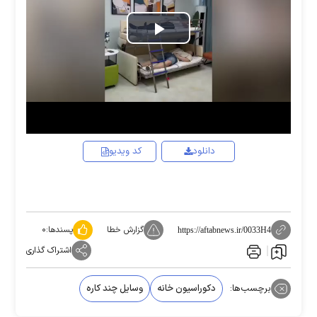
Play
Video
دانلود
کد ویدیو
گزارش خطا
پسندها:
۰
https://aftabnews.ir/0033H4
اشتراک گذاری
برچسب‌ها:
دکوراسیون خانه
وسایل چند کاره