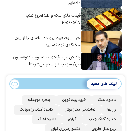
داده‌ایم
قیمت دلار، سکه و طلا امروز شنبه
۱۴۰۵/۰۵/۱۷
آخرین وضعیت پرونده ساعدی‌نیا از زبان
سخنگوی قوه قضاییه
واکنش غریب‌آبادی به تصویب کنوانسیون
خزر/ سهمیه ایران کم می‌شود؟!
لینک های مفید
دانلود اهنگ
خرید بیت کوین
پنجره دوجداره
راز بقا
نمایندگی مجاز بوش
دانلود آهنگ رز‌ موزیک
دانلود آهنگ جدید
آلپاری
دانلود اهنگ
رزرو هتل خارجی
نکسو رمزارزی نوآور