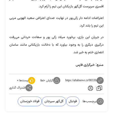
افسری سرپرست گل‌گهر بازیکنان این تیم را آرام کرد.
اعتراضات ادامه دار زکی‌پور در‌ نهایت صدای اعتراض سعید الهویی مربی
این تیم را بلند کرد.
در جریان این بازی، برخورد میلاد زکی پور و سعادت حردانی می‌رفت
درگیری دیگری را به وجود بیاورد که با دخالت بازیکنانی مانند ساسان
انصاری ختم یه خیر شد.
منبع:
خبرگزاری فارس
گزارش خطا
پسندها:
۰
https://aftabnews.ir/0033Ii
اشتراک گذاری
برچسب‌ها:
فوتبال
گل‌گهر سیرجان
فولاد خوزستان