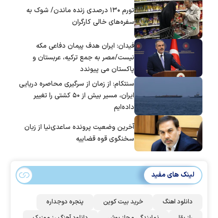
تورم ۱۳۰ درصدی زنده ماندن/ شوک به
سفره‌های خالی کارگران
فیدان: ایران هدف پیمان دفاعی مکه
نیست/مصر به جمع ترکیه، عربستان و
پاکستان می پیوندد
سنتکام: از زمان از سرگیری محاصره دریایی
ایران، مسیر بیش از ۵۰ کشتی را تغییر
داده‌ایم
آخرین وضعیت پرونده ساعدی‌نیا از زبان
سخنگوی قوه قضاییه
لینک های مفید
دانلود اهنگ
خرید بیت کوین
پنجره دوجداره