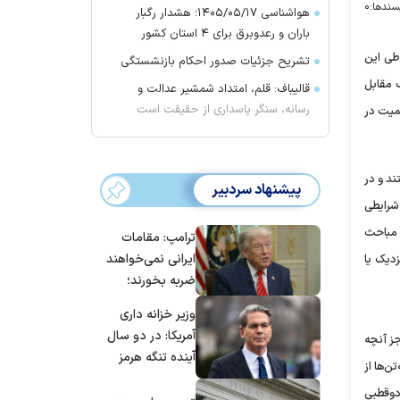
سندها:
۰
هواشناسی ۱۴۰۵/۰۵/۱۷؛ هشدار رگبار
باران و رعدوبرق برای ۴ استان کشور
طی این
تشریح جزئیات صدور احکام بازنشستگی
ب مقابل
قالیباف: قلم، امتداد شمشیر عدالت و
رسانه، سنگر پاسداری از حقیقت است
کمیت در
تند و در
پیشنهاد سردبیر
ی از قوه مجریه، در شرایطی
 مباحث
ترامپ: مقامات
ایرانی نمی‌خواهند
زدیک یا
ضربه بخورند؛
می‌خواهند به
وزیر خزانه داری
توافق برسند
آمریکا: در دو سال
جز آنچه
آینده تنگه هرمز
ن‌ها از
بی‌اهمیت خواهد
 دوقطبی