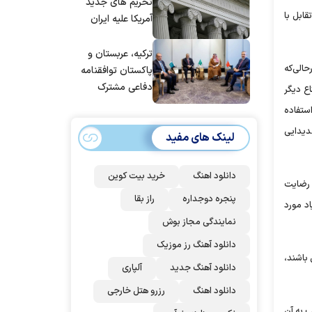
شد
تحریم های جدید
ابل با
آمریکا علیه ایران
ترکیه، عربستان و
حالی‌که
پاکستان توافقنامه
دفاعی مشترک
اع دیگر
امضا می‌کنند
ستفاده
دیدایی
لینک های مفید
دانلود اهنگ
خرید بیت کوین
ب رضایت
پنجره دوجداره
راز بقا
اد مورد
نمایندگی مجاز بوش
دانلود آهنگ رز‌ موزیک
 باشند،
دانلود آهنگ جدید
آلپاری
دانلود اهنگ
رزرو هتل خارجی
 به آن