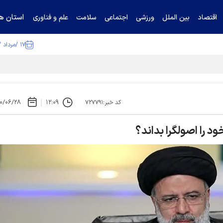
استان ها
اقتصاد
بین الملل
ورزشی
اجتماعی
سلامت
علم و فناوری
۱۷ /مرداد /۱۴۰۵
ا تکذیب کرد
۰/۰۶/۲۸
۱۲:۰۹
کد خبر:۷۲۷۷۹۱
د را اصولگرا بداند؟