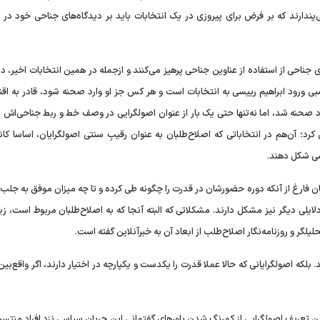
ندارند که بر فرض برای پیروزی در یک انتخابات باید بر دیدگاه‌های جناحی خود در تق
 جناحی از استفاده از عناوین جناحی پرهیز می‌کنند و ازجمله در همین انتخابات اخیر، در
نسبی ورود ابراهیم رییسی به انتخابات است و هر کس جز او وارد صحنه شود، قادر به اقن
د صحنه شد، اما نه‌تنها حتی یک بار از عنوان اصولگرایی در وصف خط و ربط جناحی‌اش ا
رد؛ آن‌هم در انتخاباتی که اصلاح‌طلبان به عنوان رقیبِ سنتی اصولگرایان، اساسا کان
سی شکل دهند.
یان فارغ از آنکه دوره حضورشان در قدرت را چگونه طی کرده و تا چه میزان موفق به جل
ایلی دیگر نیز مشکل دارند. مشکلاتی که البته آنجا که به اصلاح‌طلبان مربوط است، زی
لگر و روزنامه‌نگار اصلاح‌طلب از ابعاد آن به خبرآنلاین گفته است.
. بلکه اصولگرایانی که حالا عملا قدرت را یکدست و یکپارچه در اختیار دارند، اگر واقع‌بین
تعریف اصولگرایی از کمرنگ شدن باور‌های گفتمانی این جریان سیاسی نزد افراد منتسب