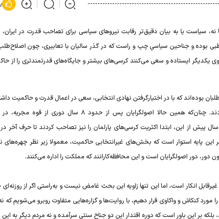
پ
 نه، سیاست یا به بیان دقیق‌تر رقابت نیرو‌های سیاسی برای تصاحب قدرت در ایران، 
تی دوقطبی بوده و جناحین سیاسیِ چپ و راست که در گذر سالیان با تعابیری، چون اصلاح‌طل
روی یکدیگر ایستاده و سعی می‌کنند کرسی‌های بیشتر و جایگاه‌های قدرتمندتری را از حا
ی‌ها یا همان اصلاح‌طلبان بوده‌اند که با در اختیارگرفتن نهادی انتخابی، سعی در اعمال قدرت و حاکمیت داش
مقاطعی هم رقیب‌شان که همان اصولگرایان باشند، چنین کردند. چنان‌که همین حالا اصولگرایان پس از حدود ۸ سال دور
ال پیش از این، ابتدا اکثریت کرسی‌های پارلمان را نیز تصاحب کردند تا حرف آخر در
 بر این پایه استوار است که بخش‌های غیرانتخابی حاکمیت، معمولا زیر نظر چهره‌های ن
دور، دور اصولگرایان است و این محافظه‌کارانند که مملکت را اداره می‌کنند.
یرقابل انکار است، اما این تنها زاویه این بحث غامض نیست و به‌راستی اگر از روزنه‌ای 
رد کنکاش و واکاوی قرار دهیم، با روایت‌ها و گزاره‌هایی متفاوت روبرو می‌شویم که نه‌ت
که بر این باور است که دوره اقتدار این دو جناح سنتی سرآمده و نه مردم دیگر به این