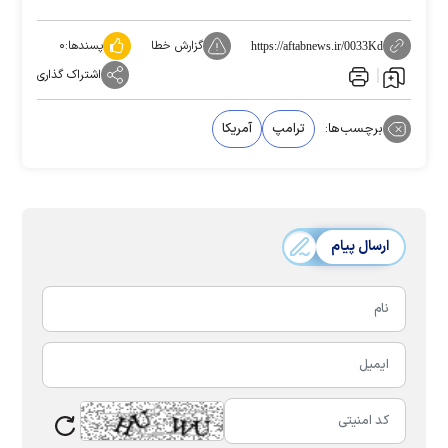
گزارش خطا
پسندها:
۰
https://aftabnews.ir/0033Kd
اشتراک گذاری
برچسب‌ها:
ترامپ
آمریکا
ارسال پیام