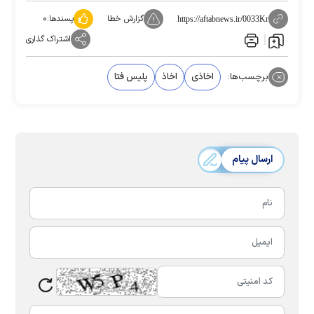
گزارش خطا
پسندها:
۰
https://aftabnews.ir/0033Kr
اشتراک گذاری
برچسب‌ها:
اخاذی
اخاذ
پلیس فتا
ارسال پیام