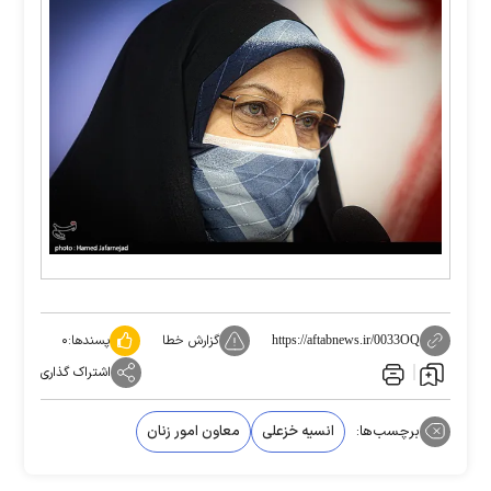
گزارش خطا
پسندها:
۰
https://aftabnews.ir/0033OQ
اشتراک گذاری
برچسب‌ها:
انسیه خزعلی
معاون امور زنان