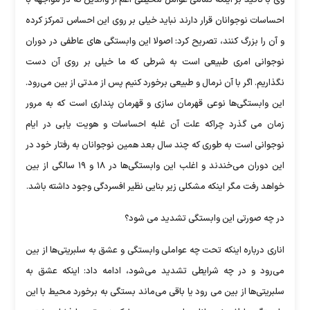
وی با تاکید بر اینکه تمامی عوامل محیطی اعم از والدین که در مواجهه با
احساسات نوجوانان قرار دارند نباید خیلی بر روی این احساس تمرکز کرده
و آن را بزرگ کنند، تصریح کرد: اصولا این وابستگی های عاطفی در دوران
نوجوانی امری طبیعی است به شرطی که ما خیلی بر روی آن دست
نگذاریم. اگر با آن نرمال و طبیعی برخورد کنیم پس از مدتی از بین می‌رود.
این وابستگی‌ها نوعی قهرمان سازی و قهرمان پنداری است که به مرور
زمان می گذرد چراکه علت آن غلبه احساسات و هویت یابی در ایام
نوجوانی است به طوری که چند سال بعد همین نوجوانان به رفتار خود در
این دوران می‌خندند و اغلب این وابستگی‌ها در ۱۸ و ۱۹ سالگی از بین
خواهد رفت مگر اینکه مشکلی زیر بنایی نظیر افسردگی وجود داشته باشد.
در چه صورتی این وابستگی تشدید می شود؟
اناری درباره اینکه تحت چه عواملی وابستگی و عشق به سلبریتی‌ها از بین
می‌رود و در چه شرایطی تشدید می‌شود، ادامه داد: اینکه عشق به
سلبریتی‌ها از بین می رود یا باقی می‌ماند بستگی به برخورد محیط با این