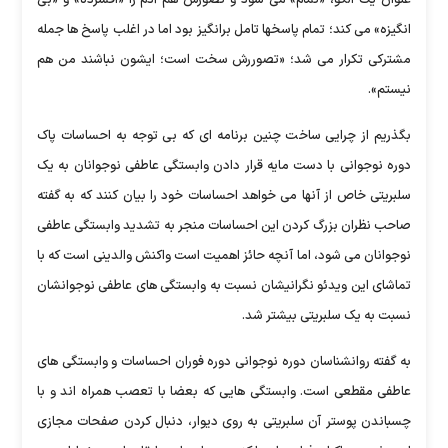
عنوان یک الگو، «تمام» می شود و تصورش هم آدم را «افسرده» و «بی
انگیزه» می کند؛ تمام پاسخها تامل برانگیز بود اما در اغلب پاسخ ها جمله
مشترکی تکرار می شد؛ «تصوررش سخت است؛ ایشون نباشند من هم
نیستم».
بگذریم از چرایی ساخت چنین برنامه ای که بی توجه به احساسات پاک
دوره نوجوانی با دست مایه قرار دادن وابستگی عاطفی نوجوانان به یک
سلبریتی خاص از آنها می خواهد احساسات خود را بیان کنند که به گفته
صاحب نظران بزرگ کردن این احساسات منجر به تشدید وابستگی عاطفی
نوجوانان می شود، اما آنچه حائز اهمیت است واکنش والدینی است که با
تماشای این ویدئو نگرانیشان نسبت به وابستگی های عاطفی نوجوانشان
نسبت به یک سلبریتی بیشتر شد.
به گفته روانشناسان دوره نوجوانی دوره فوران احساسات و وابستگی های
عاطفی مقطعی است. وابستگی هایی که بعضا با تعصب همراه اند و با
چسباندن پوستر آن سلبریتی به روی دیوار، دنبال کردن صفحات مجازی