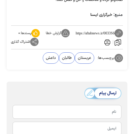
گفت‌وگو کرده و مناقشات را حل و فصل کنند.
منبع:
خبرگزاری ایسنا
گزارش خطا
پسندها:
۰
https://aftabnews.ir/0033S6
اشتراک گذاری
برچسب‌ها:
عربستان
طالبان
داعش
ارسال پیام