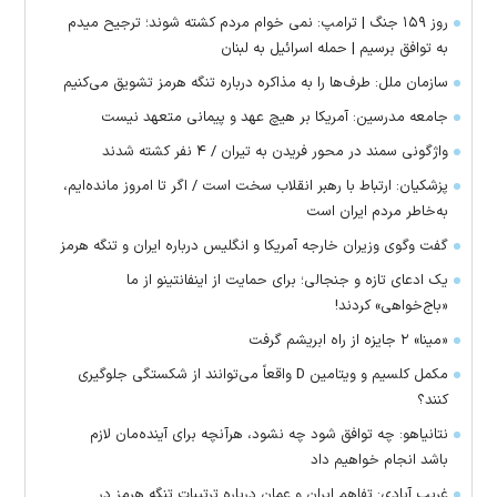
روز ۱۵۹ جنگ | ترامپ: نمی خوام مردم کشته شوند؛ ترجیح میدم
به توافق برسیم | حمله اسرائیل به لبنان
سازمان ملل: طرف‌ها را به مذاکره درباره تنگه هرمز تشویق می‌کنیم
جامعه مدرسین: آمریکا بر هیچ عهد و پیمانی متعهد نیست
واژگونی سمند در محور فریدن به تیران / ۴ نفر کشته شدند
پزشکیان: ارتباط با رهبر انقلاب سخت است / اگر تا امروز مانده‌ایم،
به‌خاطر مردم ایران است
گفت وگوی وزیران خارجه آمریکا و انگلیس درباره ایران و تنگه هرمز
یک ادعای تازه و جنجالی؛ برای حمایت از اینفانتینو از ما
«باج‌خواهی» کردند!
«مینا» ۲ جایزه از راه ابریشم گرفت
مکمل کلسیم و ویتامین D واقعاً می‌توانند از شکستگی جلوگیری
کنند؟
نتانیاهو: چه توافق شود چه نشود، هرآنچه برای آینده‌مان لازم
باشد انجام خواهیم داد
غریب آبادی: تفاهم ایران و عمان درباره ترتیبات تنگه هرمز در