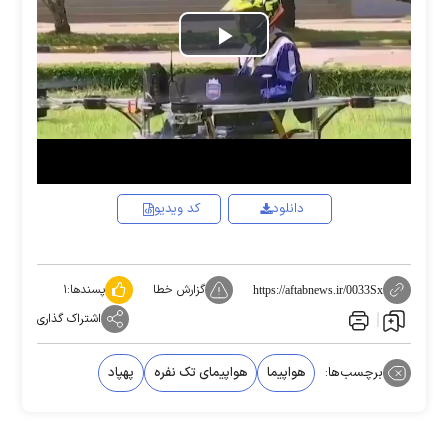
Play
Video
دانلود
کد ویدیو
گزارش خطا
پسندها:
۱
https://aftabnews.ir/0033Sx
اشتراک گذاری
برچسب‌ها:
هواپیما
هواپیمای تک نفره
پهپاد