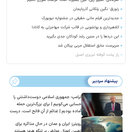
ضرغامی: تغییر ریل، عین بصیرت است. فرصت سوزی نکنیم
زنوزق؛ نگین پلکانی آذربایجان
جدیدترین فیلم مانی حقیقی در جشنواره نیویورک
کلاهبرداری و پولشویی در قالب شرکت مهاجرتی به کانادا
این درد‌ها را در سنین رشد کودکان جدی بگیرید
سرپرست سابق استقلال مربی پیکان شد
راز پخت کوفته تبریزی اصیل
پیشنهاد سردبیر
ترامپ: جمهوری اسلامی دوست‌داشتنی را
حسابی می‌کوبیم | برای بزرگ‌ترین حمله
آماده بودیم | غنائم از آنِ فاتح است، درست
است؟
رویترز: ایران و عمان در حال مذاکره برای
تعیین اعمال عوارض بر تنگه هرمز هستند