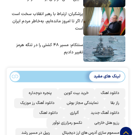
پزشکیان: ارتباط با رهبر انقلاب سخت است
/ اگر تا امروز مانده‌ایم، به‌خاطر مردم ایران
است
سنتکام: مسیر ۴۸ کشتی را در تنگه هرمز
تغییر دادیم
لینک های مفید
دانلود اهنگ
خرید بیت کوین
پنجره دوجداره
راز بقا
نمایندگی مجاز بوش
دانلود آهنگ رز‌ موزیک
دانلود آهنگ جدید
آلپاری
دانلود اهنگ
رزرو هتل خارجی
نکسو رمزارزی نوآور
مسموم سازی آدرس های ارز دیجیتال
ریپل در مسیر رشد