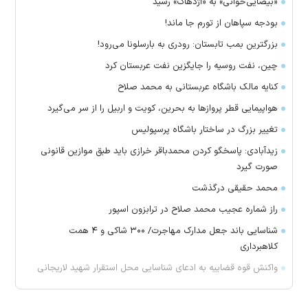
«بیضایی‌خوانی» به «اژدهاک» رسید
بودجه سپاهان از تورم جا ماند!
بزرگترین بمب تابستان: رودری به بارسلونا می‌رود!
چین، نفت روسیه را جایگزین نفت عربستان کرد
کنایه مالک باشگاه عربستانی به محمد صلاح
هواپیمایی قطر پرواز‌ها به بحرین، کویت و اربیل را از سر می‌گیرد
تغییر بزرگ در ساختار باشگاه پرسپولیس
زیدآبادی: پاسخگو کردن محمدباقر خرازی باید طبق موازین قانونی
صورت گیرد
محمد حقیقی درگذشت
راز شماره عجیب محمد صلاح در ترابزون اسپور
شناسایی باند جعل مدارک مهاجرت/ ۳۰۰ شاکی و ۴ همت
کلاهبرداری
واکنش قوه قضاییه به ادعای شناسایی محل استقرار شهید لاریجانی