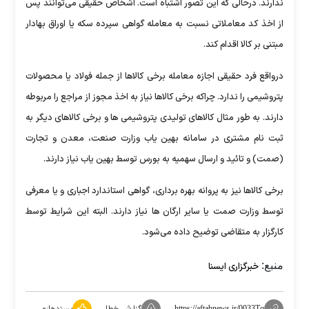
ندارند. درحالی که این تصور اشتباه است. اشخاص حقیقی می‌توانند پس
از اخذ کد معاملاتی نسبت به معامله گواهی سپرده سکه یا اوراق بهادار
مبتنی بر کالا اقدام کند.
درواقع فرد حقیقی اجازه معامله برخی کالاها از جمله فولاد یا محصولات
پتروشیمی را ندارد. چراکه برخی کالاها نیاز به اخذ مجوز از مراجع را مربوطه
دارند. به طور مثال کالاهای تولیدی پتروشیمی ها و برخی کالاهای دیگر به
ثبت نام مشتری در سامانه بهین یاب وزارت صنعت، معدن و تجارت
(صمت) و تائید و ارسال سهمیه به بورس توسط بهین یاب نیاز دارند.
برخی کالاها نیز به پروانه بهره برداری، گواهی استاندارد اجباری و یا معرفی
توسط وزارت صمت یا سایر ارگان ها نیاز دارند. البته این شرایط توسط
کارگزار به متقاضی توضیح داده می‌شود.
منبع:
خبرگزاری ایسنا
گزارش خطا
پسندها:
۰
https://aftabnews.ir/0033Tq