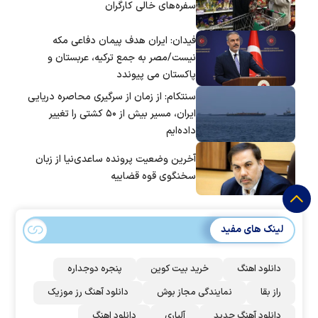
سفره‌های خالی کارگران
فیدان: ایران هدف پیمان دفاعی مکه
نیست/مصر به جمع ترکیه، عربستان و
پاکستان می پیوندد
سنتکام: از زمان از سرگیری محاصره دریایی
ایران، مسیر بیش از ۵۰ کشتی را تغییر
داده‌ایم
آخرین وضعیت پرونده ساعدی‌نیا از زبان
سخنگوی قوه قضاییه
لینک های مفید
دانلود اهنگ
خرید بیت کوین
پنجره دوجداره
راز بقا
نمایندگی مجاز بوش
دانلود آهنگ رز‌ موزیک
دانلود آهنگ جدید
آلپاری
دانلود اهنگ