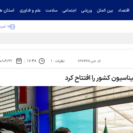
استان ها
اقتصاد
بین الملل
ورزشی
اجتماعی
سلامت
علم و فناوری
۱۶ /مرداد /۱۴۰۵
نظرات : ۱
۱۷:۴۸
۰/۰۶/۳۱
کد خبر:۷۲۸۴۶۸
ناسیون کشور را افتتاح کرد