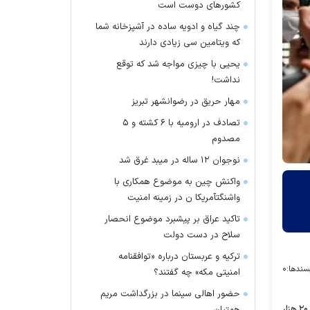
کشور‌های دوست است
چند گیاه و ادویه ساده در آشپزخانه شما
که ویتامین سی زیادی دارند
یحیی با چیزی مواجه شد که توقع
نداشت!
مهار حریق در رضوانشهر تبریز
تصادف در ارومیه با ۶ کشته و ۵
مصدوم
نوجوان ۱۲ ساله در میبد غرق شد
واکنش چین به موضوع همکاری با
واشنگتآمریکا ن در زمینه امنیت
تاکید عراق بر پیشبرد موضوع انحصار
سلاح در دست دولت
ترکیه و عربستان درباره «توافقنامه
سندها:
۰
امنیتی مکه» چه گفتند؟
حضور اهالی سینما در بزرگداشت مریم
در این مرکز که از چند روز گذشته به صورت خودرویی واکسیناسیون انجام می‌گرفت از امروز به صورت غیر خودرویی نیز روزانه ۲۰ هزار