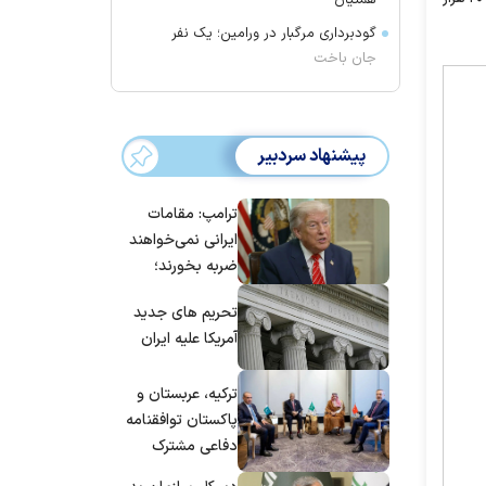
همتیان
گودبرداری مرگبار در ورامین؛ یک نفر
جان باخت
پیشنهاد سردبیر
ترامپ: مقامات
ایرانی نمی‌خواهند
ضربه بخورند؛
می‌خواهند به
تحریم های جدید
توافق برسند
آمریکا علیه ایران
ترکیه، عربستان و
پاکستان توافقنامه
دفاعی مشترک
امضا می‌کنند