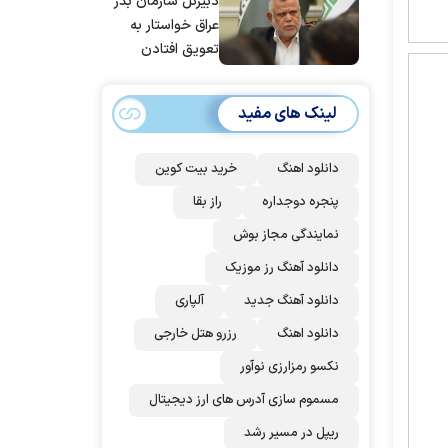
دبیرکل سازمان بدر
عراق خواستار به
تعویق افتادن
پاسخ به حمله
عربستان و آمریکا
لینک های مفید
شد
دانلود اهنگ
خرید بیت کوین
پنجره دوجداره
راز بقا
نمایندگی مجاز بوش
دانلود آهنگ رز‌ موزیک
دانلود آهنگ جدید
آلپاری
دانلود اهنگ
رزرو هتل خارجی
نکسو رمزارزی نوآور
مسموم سازی آدرس های ارز دیجیتال
ریپل در مسیر رشد