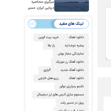
عربستان و
سرگیری محاصره
پاکستان می
دریایی ایران، مسیر
پیوندد
بیش از ۵۰ کشتی را
تغییر داده‌ایم
لینک های مفید
دانلود اهنگ
خرید بیت کوین
پنجره دوجداره
راز بقا
نمایندگی مجاز بوش
دانلود آهنگ رز‌ موزیک
دانلود آهنگ جدید
آلپاری
دانلود اهنگ
رزرو هتل خارجی
نکسو رمزارزی نوآور
مسموم سازی آدرس های ارز دیجیتال
ریپل در مسیر رشد