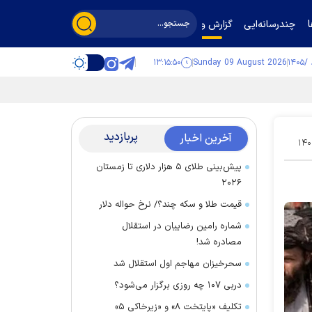
چندرسانه‌ایی
گزارش و گفت‌وگو
۱۳:۱۵:۵۱
Sunday 09 August 2026
پربازدید
آخرین اخبار
۱۴۰
پیش‌بینی طلای ۵ هزار دلاری تا زمستان
۲۰۲۶
قیمت طلا و سکه چند؟/ نرخ حواله دلار
شماره رامین رضاییان در استقلال
مصادره شد!
سحرخیزان مهاجم اول استقلال شد
دربی ۱۰۷ چه روزی برگزار می‌شود؟
تکلیف «پایتخت ۸» و «زیرخاکی ۵»