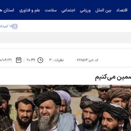
استان ها
اقتصاد
بین الملل
ورزشی
اجتماعی
سلامت
علم و فناوری
۱۸ /مرداد /۱۴۰۵
ا تکذیب کرد
نظرات : ۳
۲۰:۴۹
۰/۰۶/۳۱
کد خبر:۷۲۸۵۱۴
تضمین می‌کنیم