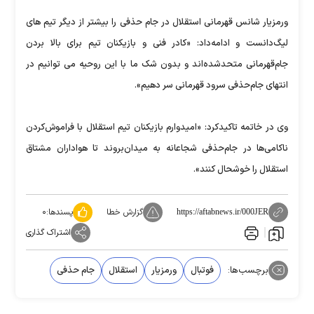
ورمزيار شانس قهرمانی استقلال در جام حذفی را بیشتر از دیگر تیم های
لیگ‌دانست و ادامه‌داد: «کادر فنی و بازیکنان تیم برای بالا بردن
جام‌قهرمانی متحد‌شده‌اند و بدون شک ما با این روحیه می توانیم در
انتهای جام‌حذفی سرود قهرمانی سر ‌دهیم».
وی در خاتمه تاکید‌کرد: «امیدوارم بازیکنان تیم استقلال با فراموش‌کردن
ناکامی‌ها در جام‌حذفی شجاعانه به میدان‌بروند تا هواداران مشتاق
استقلال را خوشحال ‌کنند».
گزارش خطا
پسندها:
۰
https://aftabnews.ir/000JER
اشتراک گذاری
برچسب‌ها:
فوتبال
ورمزیار
استقلال
جام حذفی