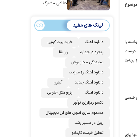
دفاعی مشترک
سفیدپوست ۳ تا ۹ ساله به بررسی این موضوع
امضا می‌کنند
لینک های مفید
دانلود اهنگ
خرید بیت کوین
اخواسته را
هند که دوست
پنجره دوجداره
راز بقا
بچه‌ها
نمایندگی مجاز بوش
دانلود آهنگ رز‌ موزیک
دانلود آهنگ جدید
آلپاری
دانلود اهنگ
رزرو هتل خارجی
و ضمنی
نکسو رمزارزی نوآور
مسموم سازی آدرس های ارز دیجیتال
ریپل در مسیر رشد
تحلیل قیمت کاردانو
ها برای