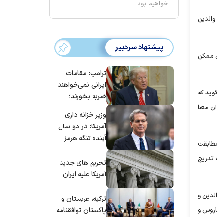
خواهیم بود
والدین
پیشنهاد سردبیر
تی ممکن
ترامپ: مقامات
ایرانی نمی‌خواهند
گوید که
ضربه بخورند؛
ان معنا
می‌خواهند به
وزیر خزانه داری
توافق برسند
آمریکا: در دو سال
آینده تنگه هرمز
 مطابقت
بی‌اهمیت خواهد
 تدریج
شد
تحریم های جدید
آمریکا علیه ایران
لدین و
ترکیه، عربستان و
پاکستان توافقنامه
کاروس و