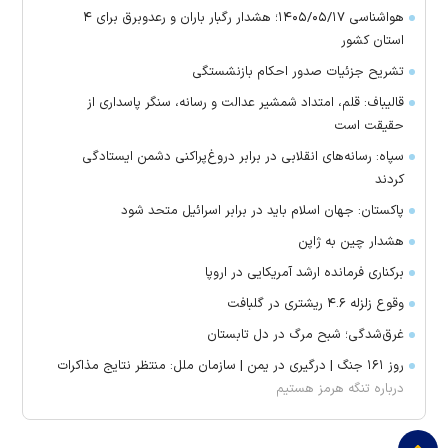
هواشناسی ۱۴۰۵/۰۵/۱۷؛ هشدار رگبار باران و رعدوبرق برای ۴
استان کشور
تشریح جزئیات صدور احکام بازنشستگی
قالیباف: قلم، امتداد شمشیر عدالت و رسانه، سنگر پاسداری از
حقیقت است
سپاه: رسانه‌های انقلابی در برابر دروغ‌پراکنی دشمن ایستادگی
کردند
پاکستان: جهان اسلام باید در برابر اسرائیل متحد شود
هشدار چین به ژاپن
برکناری فرمانده ارشد آمریکایی در اروپا
وقوع زلزله ۴.۶ ریشتری در گلبافت
غرق‌شدگی؛ شبح مرگ در دل تابستان
روز ۱۶۱ جنگ | درگیری در یمن | سازمان ملل: منتظر نتایج مذاکرات
درباره تنگه هرمز هستیم