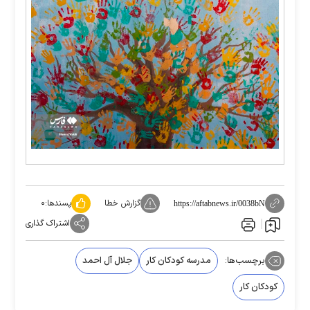
گزارش خطا
پسندها:
۰
https://aftabnews.ir/0038bN
اشتراک گذاری
برچسب‌ها:
مدرسه کودکان کار
جلال آل احمد
کودکان کار