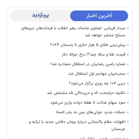
پربازدید
آخرین اخبار
سردار قریشی: تصاویر جلسات رهبر انقلاب با فرماندهان نیرو‌های
مسلح منتشر خواهد شد
پیش‌بینی طلای ۵ هزار دلاری تا زمستان ۲۰۲۶
قیمت طلا و سکه چند؟/ نرخ حواله دلار
شماره رامین رضاییان در استقلال مصادره شد!
سحرخیزان مهاجم اول استقلال شد
دربی ۱۰۷ چه روزی برگزار می‌شود؟
تکلیف «پایتخت ۸» و «زیرخاکی ۵» مشخص شد
سود سهام عدالت تا هفته دولت واریز می‌شود
حملات جدید حوثی‌های یمن به بندر المخا
اظهارات مقام پاکستانی درباره پیمان دفاعی جدید با ترکیه و
عربستان
سیدحسن خمینی عزادار شد