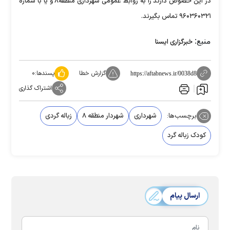
در این خصوص دارند را به روابط عمومی شهرداری منطقه۸ و یا با شماره
۹۶۰۳۶۰۳۲۱ تماس بگیرند.
منبع:
خبرگزاری ایسنا
گزارش خطا
پسندها:
۰
https://aftabnews.ir/0038d8
اشتراک گذاری
برچسب‌ها:
شهرداری
شهردار منطقه ۸
زباله گردی
کودک زباله گرد
ارسال پیام