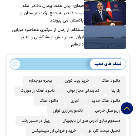
فیدان: ایران هدف پیمان دفاعی مکه
نیست/مصر به جمع ترکیه، عربستان و
پاکستان می پیوندد
سنتکام: از زمان از سرگیری محاصره دریایی
ایران، مسیر بیش از ۵۰ کشتی را تغییر
داده‌ایم
لینک های مفید
دانلود اهنگ
خرید بیت کوین
پنجره دوجداره
راز بقا
نمایندگی مجاز بوش
دانلود آهنگ رز‌ موزیک
دانلود آهنگ جدید
آلپاری
دانلود اهنگ
رزرو هتل خارجی
نکسو رمزارزی نوآور
مسموم سازی آدرس های ارز دیجیتال
ریپل در مسیر رشد
تحلیل قیمت کاردانو
خرید و فروش ارز سینتتیکس