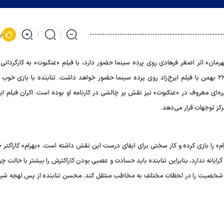
پ
رمان» اثر اصغر فرهادی روی پرده سینما حضور دارد، با فیلم «عنکبوت» به کارگردانی 
ایرج‌زاد نیز در راه سینماست و پس از پایان جشنواره فجر، از ۲۳ بهمن با فیلم ایرج‌زاد روی پرده سینما حضور خواهد داشت. تنابنده با بازی
ای معروف در «عنکبوت» نیز نقش پر چالشی در کارنامه او بوده است. اکران فیلم ایرج‌
رکز توجهات قرار می‌دهد.
م» را بازی کرده و کار سختی برای ایفای درست این نقش داشته است. «بهرام» کاراکتر 
انه ندارد، بنابراین تنابنده باید حسادت و عصبی بودن کاراکترش را بیشتر با حالت چ
خصیت را در لحظات مختلف به مخاطب منتقل کند. محسن تنابنده از پس لهجه شیرا