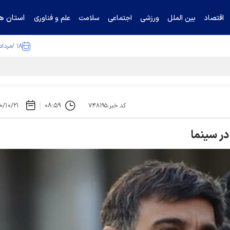
استان ها
اقتصاد
بین الملل
ورزشی
اجتماعی
سلامت
علم و فناوری
۱۸ /مرداد /۱۴۰۵
ا تکذیب کرد
۰/۱۰/۲۱
۰۸:۵۹
کد خبر:۷۴۸۱۹۵
در سینما