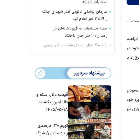
انتخابات شورا‌ها
سازمان پزشکی قانونی آمار شهدای جنگ
را ۳۵۱۹ نفر اعلام کرد
سندها:
۰
حمله مسلحانه به قهوه‌خانه‌ای در
زاهدان/ ۲ نفر جان باختند
ابراهیم
رشد ۴۵ هزار واحدی شاخص کل بورس
 خوب خود در
زاد با
پیشنهاد سردبیر
حسود و
قیمت دلار، سکه و
هره خود
طلا امروز یکشنبه
زی نیز
۱۴۰۵/۰۵/۱۸
تورم ۱۳۰ درصدی
زنده ماندن/ شوک