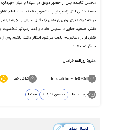
سعید حنایی قاتل زنجیره‌ای را به تصویر کشیده است. فیلم نش
در «عنکبوت» برای اولین‌بار نقش یک قاتل سریالی را تجربه کرده و 
نقش «سعید حنایی»، نمایش تضاد و بُعد رعب‌آور شخصیت او 
نقش او در «عنکبوت»، باعث می‌شود انتظار داشته باشیم پس از «قه
بازیگر ثبت شود.
منبع:
روزنامه خراسان
گزارش خطا
https://aftabnews.ir/0038df
برچسب‌ها:
محسن تنابنده
سینما
ارسال پیام