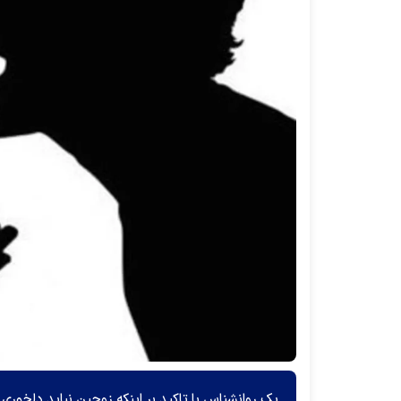
یک روانشناس با تاکید بر اینکه زوجین نباید دلخور