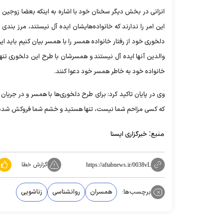
انزانی در بخش دیگر سخنان خود با اشاره به اینکه بعضا زوجین ت
این امر را ندارند که خانواده‌هایشان ایده آل نیستند، مرز بندی
دلخوری خود از رفتار خانواده همسر را با همسر بیان کنیم باید ا
والدین آنها ایده آل نیستند و همسرشان با طرح این دلخوری تنها
خانواده خود به خاطر همسر خود دعوا کنند.
وی در پایان تاکید کرد: برای طرح دلخوری‌ها با همسر و در جریان 
که کسی مزاحم شما نیست، تنها هستید و خشم شما فروکش شده
منبع:
خبرگزاری ایسنا
گزارش خطا
https://aftabnews.ir/0038vL
برچسب‌ها:
همسران
روانشناسی
زناشویی