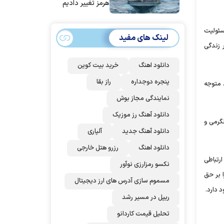
هرمز تغییر دادیم
مسئولیت
لینک های مفید
 زندگی
دانلود اهنگ
خرید بیت کوین
پنجره دوجداره
راز بقا
 متوجه
نمایندگی مجاز بوش
دانلود آهنگ رز‌ موزیک
لگرمی و
دانلود آهنگ جدید
آلپاری
دانلود اهنگ
رزرو هتل خارجی
رتباطی
نکسو رمزارزی نوآور
ا بر حق
مسموم سازی آدرس های ارز دیجیتال
 دارد.
ریپل در مسیر رشد
تحلیل قیمت کاردانو