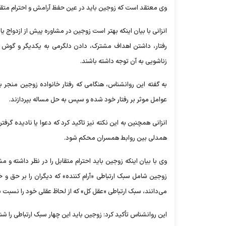
وی معتقد است که زوجین باید در عین حفظ آرامش و احترام متقابل،
انزانی با بیان اینکه بهتر است زوجین در مشاوره پیش از ازدواج یا
رفتار، داشتن اهداف مشترک، دادن دلگرمی به یکدیگر و گوش د
زناشویی به آن توجه داشته باشند.
به گفته این روانشناس، هنگامی که رفتار خانواده زوجین منجر 
عوامل موثر بر رفتار خود شده و سپس به حل مساله بپردازند.
انزانی همچنین به این نکته نیز تاکید کرد که دعوا یا نادیده گرف
همدلی بین روابط همسران محکم شود.
وی با بیان اینکه زوجین باید احترام متقابل را در نظر داشته 
زوجین شامل سبک ارتباطی «آرام کننده» که دیگران را بر حق و خو
می‌دانند، سبک ارتباطی «عقل کل» که از لحاظ عقلی خود را نسبت به
این روانشناس تأکید کرد: زوجین باید این چهار سبک ارتباطی را شنا