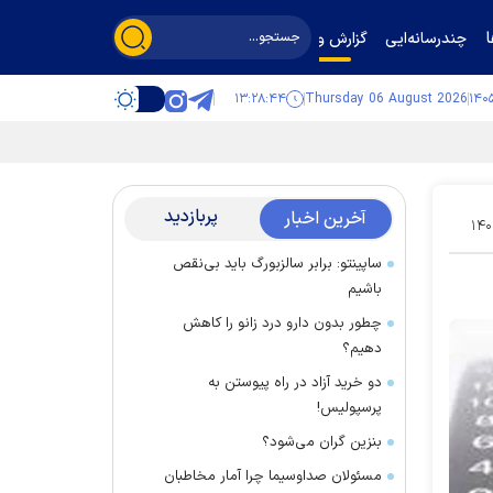
چندرسانه‌ایی
گزارش و گفت‌وگو
۱۳:۲۸:۴۵
Thursday 06 August 2026
پربازدید
آخرین اخبار
۱۴۰
ساپینتو: برابر سالزبورگ باید بی‌نقص
باشیم
چطور بدون دارو درد زانو را کاهش
دهیم؟
دو خرید آزاد در راه پیوستن به
پرسپولیس!
بنزین گران می‌شود؟
مسئولان صداوسیما چرا آمار مخاطبان