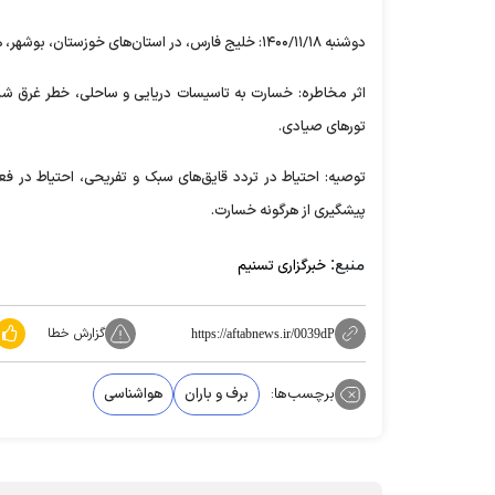
دوشنبه ۱۴۰۰/۱۱/۱۸: خلیج فارس، در استان‌های خوزستان، بوشهر، هرمزگان.
اثر مخاطره: خسارت به تاسیسات دریایی و ساحلی، خطر غرق شدن
تور‌های صیادی.
توصیه: احتیاط در تردد قایق‌های سبک و تفریحی، احتیاط در فع
پیشگیری از هرگونه خسارت.
منبع:
خبرگزاری تسنیم
گزارش خطا
https://aftabnews.ir/0039dP
برچسب‌ها:
برف و باران
هواشناسی