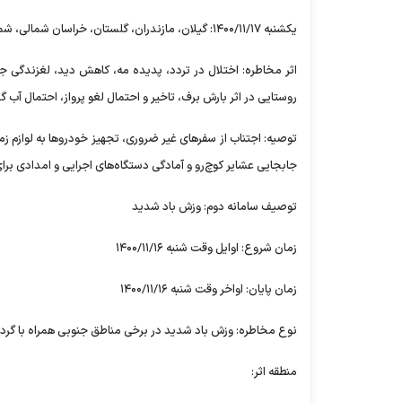
یکشنبه ۱۴۰۰/۱۱/۱۷: گیلان، مازندران، گلستان، خراسان شمالی، شمال خراسان رضوی، ارتفاعات استان‌های زنجان، قزوین، البرز، تهران و سمنان.
اثر مخاطره: اختلال در تردد، پدیده مه، کاهش دید، لغزندگی ج
روستایی در اثر بارش برف، تاخیر و احتمال لغو پرواز، احتمال آب 
توصیه: اجتناب از سفر‌های غیر ضروری، تجهیز خودرو‌ها به لوازم 
جابجایی عشایر کوچ‌رو و آمادگی دستگاه‌های اجرایی و امدادی برا
توصیف سامانه دوم: وزش باد شدید
زمان شروع: اوایل وقت شنبه ۱۴۰۰/۱۱/۱۶
زمان پایان: اواخر وقت شنبه ۱۴۰۰/۱۱/۱۶
نوع مخاطره: وزش باد شدید در برخی مناطق جنوبی همراه با گرد
منطقه اثر: