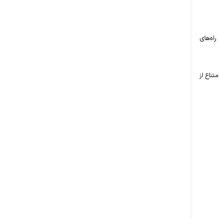
اه‌های
تناع از