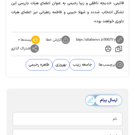
قائینی، خدیجه ناطقی و زیبا رحیمی به عنوان اعضای هیات بازرسی این
تشکل انتخاب شدند و شهلا حبیبی و فاطمه زعفرانی نیز اعضای هیات
داوری خواهند بود».
گزارش خطا
پسندها:
۰
https://aftabnews.ir/000JYy
اشتراک گذاری
برچسب‌ها:
جامعه زینب
بهروزی
طاهره رحیمی
ارسال پیام