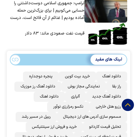
ترامپ: جمهوری اسلامی دوست‌داشتنی را
حسابی می‌کوبیم | برای بزرگ‌ترین حمله
آماده بودیم | غنائم از آنِ فاتح است، درست
است؟
قیمت نفت صعودی ماند؛ ۸۳ دلار
لینک های مفید
دانلود اهنگ
خرید بیت کوین
پنجره دوجداره
راز بقا
نمایندگی مجاز بوش
دانلود آهنگ رز‌ موزیک
دانلود آهنگ جدید
آلپاری
دانلود اهنگ
رزرو هتل خارجی
نکسو رمزارزی نوآور
مسموم سازی آدرس های ارز دیجیتال
ریپل در مسیر رشد
تحلیل قیمت کاردانو
خرید و فروش ارز سینتتیکس
قیمت لحظه ای بیت کوین
خرید و فروش ارزهای دیجیتال