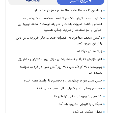
آخرین اخبار
ویتامین C محافظ ماده خاکستری مغز در سالمندان
خطیب جمعه تهران: دشمن شکست مفتضحانه خورده و به
التماس افتاده؛ ادبیات باخت را هم بلد نیست!/ شاهد ترویج بی
حیایی با سواستفاده از شرایط جنگی هستیم
واکنش محمد مهاجری به اظهارات جنجالی باقر خرازی: لباس دین
را از تن بیرون کنید
ژیلا هدائی درگذشت
لغو افزایش تعرفه و تصاعد پلکانی بهای برق مشترکین کشاورزی
یونیسف: ۳۰۰ کودک طی ۳۰۰ روز آتش بس در غزه به شهادت
رسیده اند
پیش بینی هوای چهارمحال و بختیاری تا اواسط هفته آینده
محسن رضایی دبیر شورای عالی امنیت ملی شد؟
۹۴ میلیارد یورو در اختیار تراستی ها
سیگنال با کاربران اندروید راه آمد
تهران خنک‌تر می‌شود