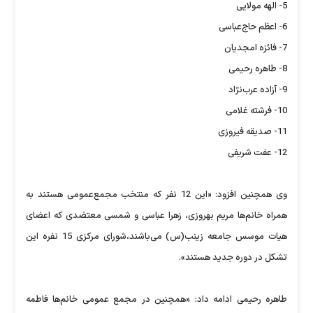
5- الهه مولایی
6- اعظم حاج‌عباسی
7- فائزه امجدیان
8- طاهره رحیمی
9- آزاده عرب‌نژاد
10- فرشته غلامی
11- صدیقه فیروزی
12- عفت شریفی
وی همچنین افزود: «این 12 نفر که منتخب مجمع‌عمومی هستند به
همراه خانم‌ها مریم بهروزی، زهرا عباسی و شمسی معتضدی که اعضای
هیات موسس جامعه زینب(س) می‌باشند،شورای مرکزی 15 نفره این
تشکل در دوره جدید هستند».
طاهره رحیمی ادامه داد: «همچنین در مجمع عمومی خانم‌ها فاطمه