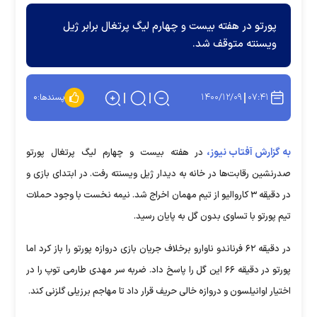
پورتو در هفته بیست و چهارم لیگ پرتغال برابر ژیل
ویسنته متوقف شد.
۱۴۰۰/۱۲/۰۹
۰۷:۴۱
پسندها:
۰
به گزارش آفتاب نیوز،
در هفته بیست و چهارم لیگ پرتغال پورتو
صدرنشین رقابت‌ها در خانه به دیدار ژیل ویسنته رفت. در ابتدای بازی و
در دقیقه ۳ کاروالیو از تیم مهمان اخراج شد. نیمه نخست با وجود حملات
تیم پورتو با تساوی بدون گل به پایان رسید.
در دقیقه ۶۲ فرناندو ناوارو برخلاف جریان بازی دروازه پورتو را باز کرد اما
پورتو در دقیقه ۶۶ این گل را پاسخ داد. ضربه سر مهدی طارمی توپ را در
اختیار اوانیلسون و دروازه خالی حریف قرار داد تا مهاجم برزیلی گلزنی کند.