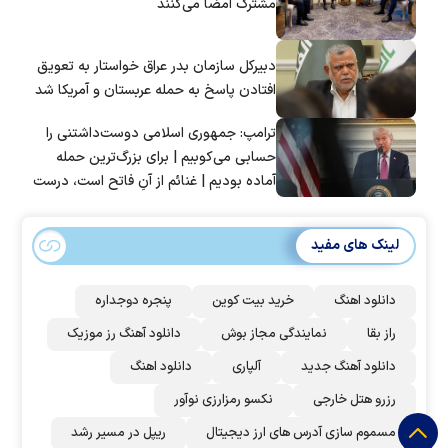
مشترک امضا می‌کنند
دبیرکل سازمان بدر عراق خواستار به تعویق
افتادن پاسخ به حمله عربستان و آمریکا شد
ترامپ: جمهوری اسلامی دوست‌داشتنی را
حسابی می‌کوبیم | برای بزرگ‌ترین حمله
آماده بودیم | غنائم از آنِ فاتح است، درست
است؟
لینک های مفید
دانلود اهنگ
خرید بیت کوین
پنجره دوجداره
راز بقا
نمایندگی مجاز بوش
دانلود آهنگ رز‌ موزیک
دانلود آهنگ جدید
آلپاری
دانلود اهنگ
رزرو هتل خارجی
نکسو رمزارزی نوآور
مسموم سازی آدرس های ارز دیجیتال
ریپل در مسیر رشد