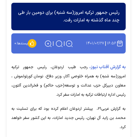
رئیس جمهور ترکیه امروز(سه شنبه) برای دومین بار طی
چند ماه گذشته به امارات رفت.
۱۴۰۱/۰۲/۲۷
۱۶:۵۶
پسندها:
۰
به گزارش آفتاب نیوز،
رجب طیب اردوغان، رئیس جمهور ترکیه
امروز(سه شنبه) به همراه خلوصی آکار، وزیر دفاع، نومان کورتولموش ،
معاون دبیرکل حزب عدالت و توسعه(حزب حاکم) و فخرالدین آلتون،
رئیس اداره ارتباطات ترکیه به امارات سفر کرد.
به گزارش عربی۲۱،‌ پیشتر اردوغان اعلام کرده بود که برای تسلیت به
محمد بن زاید آل نهیان، رئیس جدید امارات، به این کشور سفر خواهد
کرد.