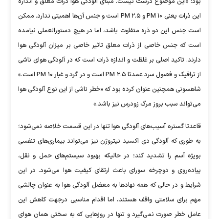
بود: «این موضوع درست نیست. مبنای آلودگی هوا ذرات معلق و انداره
این ذرات یعنی PM ۱۰ و PM ۲.۵ است و جنس آن‌ها اهمیتی ندارد. ممکن
است جنس این دو ذره متفاوت باشد، اما در هیچ دستورالعملی نیامده
است که جنس خاصی از ذرات معلق تاثیر خاصی بر میزان آلودگی هوا
دارند. تاکید اصلی بر غلظت و اندازه ذرات است که در آلودگی هوای ناشی
از ترافیک و فصول سرد عمدتا PM ۲.۵ است و در گرد و غبار PM ۱۰ است.»
شاهسونی همچنین عنوان کرده بود که «خطر ناشی از این نوع آلودگی هوا
می‌تواند سبب بروز مرگ زودرس نیز باشد.»
قاعدتا گستره آسیب‌های آلودگی هوا تنها در این قسمت خلاصه نمی‌شود؛
به طوری که آلودگی دی اکسید نیتروژن نیز می‌تواند بیماری‌های تنفسی
بویژه آسم را تشدید کند؛ در حالیکه بهبود سیستم‌های حمل و نقل،
پیاده‌روی و دوچرخه سورای باعث ارتقای کیفیت هوا می‌شود. در این
شرایط و در حالی که همه نهاد‌ها به معضل آلودگی هوا به عنوان چالشی
مهم برای سلامتی واقف هستند، اما اقدام مناسبی درجهت کاهش این
عامل خطر صورت نمی‌گیرد و تنها در روز‌هایی که به سختی همان هوای