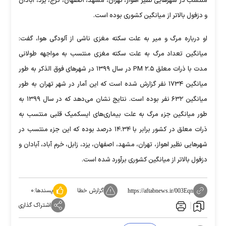
منتسب در شهر‌هایی نظیر اهواز، تهران، مشهد، اصفهان، کرج، یزد، آبادان
و دزفول بالاتر از میانگین کشوری بوده است.
او درباره مرگ و میر به علت سکته مغزی ناشی از آلودگی هوا، گفت:
میانگین تعداد مرگ به علت سکته مغزی منتسب به مواجهه طولانی
مدت با ذرات معلق PM ۲.۵ در سال ۱۳۹۹ در شهر‌های فوق الذکر به طور
میانگین ۱۷۳۴ نفر گزارش شده است که این آمار در شهر تهران به طور
میانگین ۶۳۲ نفر بوده است. نتایج نشان می‌دهد که در سال ۱۳۹۹ به
طور میانگین جزء مرگ به علت بیماری‌های ایسکمیک قلبی منتسب به
ذرات معلق در کشور برابر با ۱۴.۳۴ درصد بوده که این جزء منتسب در
شهر‌هایی نظیر اهواز، تهران، مشهد، اصفهان، یزد، زابل، خرم آباد، آبادان و
دزفول بالاتر از میانگین کشوری برآورد شده است.
گزارش خطا
پسندها:
۰
https://aftabnews.ir/003Eqn
اشتراک گذاری