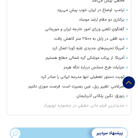
قحطی پیش می‌آمد
ترامپ: اوضاع در ایران خوب پیش می‌رود
برکناری دو مقام ارشد موساد
گفتگوی تلفنی وزرای امور خارجه ایران و موریتانی
دید افقی در زابل به ۲۵۰۰ متر کاهش یافت
آمریکا تحریم‌های جدیدی علیه کوبا اعمال کرد
آمریکا: از پرتاب موشکی کره شمالی مطلع هستیم
جزئیات طرح مجلس درباره تنگه هرمز
کویت دستور تعطیلی تنها مدرسه ایرانی را صادر کرد
ضرغامی: تغییر ریل، عین بصیرت است. فرصت سوزی نکنیم
زنوزق؛ نگین پلکانی آذربایجان
جدیدترین فیلم مانی حقیقی در جشنواره نیویورک
پیشنهاد سردبیر