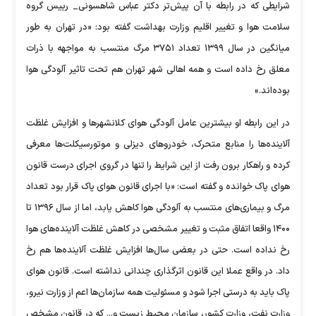
شرایطی که در رابطه با آن پیش‌تر دکتر عباس شاهسونی_ رییس گروه
سلامت هوا و تغییر اقلیم وزارت بهداشت گفته بود: «در تهران به طور
میانگین در سال ۱۳۹۹ تعداد ۳۷۵۱ مرگ منتسب به مواجهه با ذرات
معلق رخ داده است و همه اهالی شهر تهران هم تحت تاثیر آلودگی هوا
بوده‌اند.»
در این رابطه او بیشترین عامل آلودگی هوای کلانشهر‌ها و افزایش غلظت
آلاینده‌ها را منابع متحرک، خودرو‌های دیزلی و موتورسیکلت‌ها معرفی
کرده و راهکار برون رفت از این شرایط را تنها در گروی اجرای درست قانون
هوای پاک خوانده و گفته است: «با اجرای قانون هوای پاک قرار بود تعداد
مرگ و بیماری‌های منتسب به آلودگی هوا کاهش یابد، اما از سال ۱۳۹۶ تا
۱۴۰۰ واقعا اتفاق مثبت و تغییر مشخصی در کاهش غلظت آلاینده‌های هوا
رخ نداده است. حتی در بعضی سال‌ها افزایش غلظت آلاینده‌ها هم رخ
داد. در واقع عملا این قانون اثرگذاری چندانی نداشته است. قانون هوای
پاک باید به درستی اجرا شود و مسئولیت همه سازمان‌ها اعم از وزارت نیرو،
وزارت نفت، وزارت کشور، سازمان محیط زیست و... که در قانون مشخص