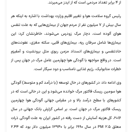
از ۴ برابر تعداد مردمی است که از ایدز می‌میرند.
رئیس گروه سلامت هوا و تغییر اقلیم وزارت بهداشت با اشاره به اینکه هر
سال بیش از ۷ میلیون نفر از مردم جهان از بیماری‌هایی که به علت تنفس
هوای آلوده است، دچار مرگ زودرس می‌شوند، خاطرنشان کرد: این
بیماری‌ها شامل سرطان ریه، بیماری‌های قلبی، سکته مغزی، عفونت‌های
حادتنفسی و بیماری‌های انسداد مزمن ریوی مثل برونشیت و آمفیزم
است. در واقع مواجهه با آلودگی هوا چهارمین عامل مرگ در جهان پس از
خطرات متابولیک، رژیم غذایی نامناسب و دود سیگار است.
وی ادامه داد: در کشور‌های در حال توسعه (با درآمد کم و متوسط) آلودگی
هوا سومین ریسک فاکتور مرگ خوانده می‌شود و این در حالی است که در
کشور‌های با سطح درآمد بالا و در مقیاس جهانی آلودگی هوا چهارمین
ریسک فاکتور مرگ در جهان است. بر اساس گزارش بانک جهانی در سال
۲۰۱۶، کل هزینه آسایش از دست رفته در کشور ایران به علت آلودگی ذرات
معلق PM ۲.۵ در سال ۱۹۹۰ برابر با ۱۳۹۴۰ میلیون دلار بود که ۲.۴۴