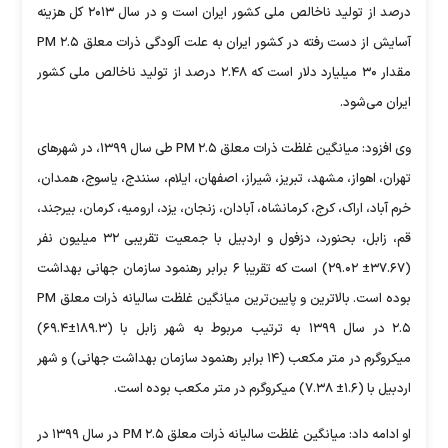
درصد از تولید ناخالص ملی کشور ایران است و در سال ۲۰۱۳ کل هزینه
آسایش از دست رفته در کشور ایران به علت آلودگی ذرات معلق PM ۲.۵
مقدار ۳۰ میلیارد دلار است که ۲.۴۸ درصد از تولید ناخالص ملی کشور
ایران می‌شود.
وی افزود: میانگین غلظت ذرات معلق PM ۲.۵ طی سال ۱۳۹۹، در شهر‌های
تهران، اهواز، مشهد، تبریز، شیراز، اصفهان، ایلام، سنندج، یاسوج، همدان،
خرم آباد، اراک، کرج، کرمانشاه، آبادان، زنجان، یزد، ارومیه، کرمان، بیرجند،
قم، زابل، بحنورد، دزفول و اردبیل با جمعیت تقریبی ۳۲ میلیون نفر
(۳۷.۶۷± ۲۹.۰۲) است که تقریبا ۶ برابر رهنمود سازمان جهانی بهداشت
بوده است. بالاترین و پایین‌ترین میانگین غلظت سالیانه ذرات معلق PM
۲.۵ در سال ۱۳۹۹ به ترتیب مربوط به شهر زابل با (۱۸۹.۳±۶۹.۴)
میکروگرم در متر مکعب (۱۴ برابر رهنمود سازمان بهداشت جهانی) و شهر
اردبیل با (۱.۶± ۷.۳۸) میکروگرم در متر مکعب بوده است.
او ادامه داد: میانگین غلظت سالیانه ذرات معلق PM ۲.۵ در سال ۱۳۹۹ در