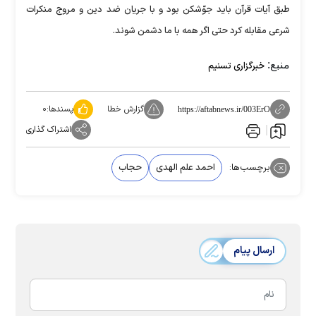
طبق آیات قرآن باید جوّشکن بود و با جریان ضد دین و مروج منکرات
شرعی مقابله کرد حتی اگر همه با ما دشمن شوند.
منبع:
خبرگزاری تسنیم
گزارش خطا
پسندها:
۰
https://aftabnews.ir/003ErO
اشتراک گذاری
برچسب‌ها:
احمد علم الهدی
حجاب
ارسال پیام