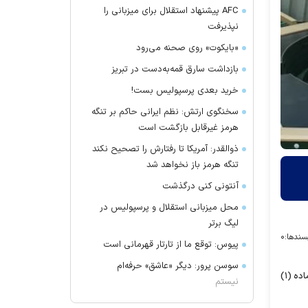
AFC پیشنهاد استقلال برای میزبانی را
نپذیرفت
«بایکوت» روی صحنه می‌رود
بازداشت سارق قمه‌به‌دست در تبریز
خرید بعدی پرسپولیس بست!
سخنگوی ارتش: نظم ایرانی حاکم بر تنگه
هرمز غیرقابل بازگشت است
ذوالقدر: آمریکا تا رفتارش را تصحیح نکند
تنگه هرمز باز نخواهد شد
آنتونی کنی درگذشت
محل میزبانی استقلال و پرسپولیس در
لیگ برتر
سندها:
۰
پیوس: توقع ما از تارتار قهرمانی است
سوسن پرور: دیگر «عاشق» حرفه‌ام
نمایندگان در جلسه علنی امروز (یک‌شنبه، یکم خرداد ماه) مجلس شورای اسلامی در جریان بررسی طرح شفافیت قوای سه‌گانه با ماده (۱)
نیستم