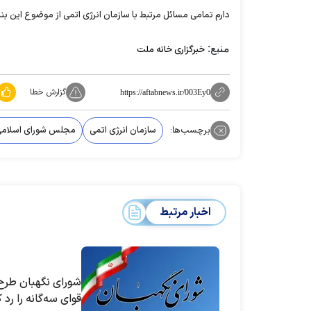
دارم تمامی مسائل مرتبط با سازمان انرژی اتمی از موضوع این بن
منبع:
خبرگزاری خانه ملت
گزارش خطا
https://aftabnews.ir/003Ey0
برچسب‌ها:
سازمان انرژی اتمی
مجلس شورای اسلام
اخبار مرتبط
شورای نگهبان طر
قوای سه‌گانه را رد ک