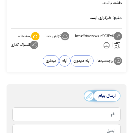
داشته باشند.
منبع:
خبرگزاری ایسنا
گزارش خطا
پسندها:
۰
https://aftabnews.ir/003Ey6
اشتراک گذاری
برچسب‌ها:
آبله میمون
آبله
بیماری
ارسال پیام