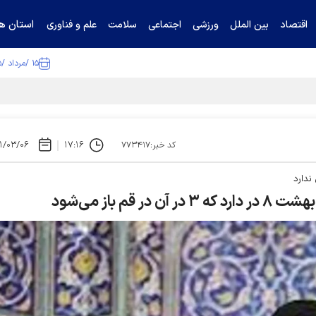
استان ها
اقتصاد
بین الملل
ورزشی
اجتماعی
سلامت
علم و فناوری
۱۵ /مرداد /۱۴۰۵
تیناف / گل‌گهر با تراکتور و سپاهان هم امتیاز شد
۱/۰۳/۰۶
۱۷:۱۶
کد خبر:۷۷۳۴۱۷
ندارد
 باز می‌شود