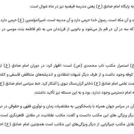
ه پایگاه امام صادق (ع) یعنی مدرسه فیضیه نیز در ماه شوال است.
د و آن مکه است، رسول خدا حرمی دارد و آن مدینه است، امیرالمؤمنین (ع) حرمی دارد ک
ه در آن در قم باز می‌شود و بانویی از فرزندان من به نام فاطمه بنت موسی در 
) استمرار مکتب ناب محمدی (ص) است؛ اظهار کرد: در دوران امام صادق (ع) از
کوفه وجود داشت و از طرف دیگر شبهات اعتقادی و اندیشه‌های متناقض فلسفی و کلام
ضت علمی امام صادق (ع) ذخایر گران‌سنگ نبوی را آشکار کرد. خط سیاسی امام صادق (ع)
امام دسترسی وجود ندارد، بود و به این مسئله نیز تأکید داشتند.
سراسر جهان همراه با پاسخگویی به مقتضیات زمان و نوآوری فقهی و حقوقی در دور
 دیگر ویژگی های این مکتب دانست و گفت: مکتب عقلانیت در مقابل ظاهرنگری است
قابل مکتب جبرگرایی از دیگر ویژگی‌های این مکتب است همچنین امام صادق (ع) احیا