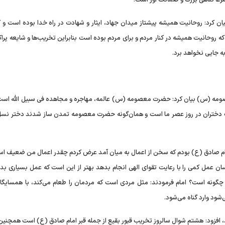
 بیان کرد: روحانیت همیشه پیشتاز میدان جهاد، ایثار و شهادت در راه خدا بوده است و
 روحانیت همیشه در کنار مردم و برای مردم بوده است بنابراین تخریب‌ها و شایعه پرا
ه جایی نخواهد برد.
مه (س) بیان کرد: حضرت معصومه (س) عالمه، مهاجره و مجاهده فی سبیل الله است
 دختران در روز عصر ما است و همان‌گونه حضرت معصومه تمدن ساز شدند دختر نسل 
 امام صادق (ع) بودم که سخن از اعمال به میان آمد عرض کردم چقدر اعمال من ضعیف اس
مل کمی را با رعایت تقوای الهی انجام بدهد بهتر از این است که عمل بسیاری بدو
ا چگونه است؟ امام فرمودند: مثل مردی است که مردمان را طعام می‌کند، با همسایگان
ی‌شود وارد گناه می‌شود.
ارد، افزود: هشتم شوال سالروز تخریب قبور بقیع از جمله قبر امام صادق (ع) است همچنین