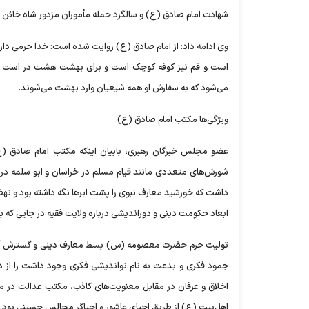
شهادت امام صادق (ع) و سالگرد حمله مأموران مزدور شاه خائن ب
وی ادامه داد: از امام صادق (ع) روایت شده است: خدا حرمی دار
است و قم نیز کوفه کوچک است و برای بهشت هشت در است که س
می‌شود که به سفارش او همه شیعیان وارد بهشت می‌شوند.
ویژگی‌ها مکتب امام صادق (ع)
عضو مجلس خبرگان رهبری، بابیان اینکه مکتب امام صادق (ع
شورش‌های متعددی مانند قیام مسلم در خراسان و ابو سلمه در 
داشت که خورشید معارف نبوی را پشت ابرها نگه داشته بود و نه
ابعاد حکومت دینی و دوراندیشی درباره ولایت فقیه در جایی که به 
تولیت حرم حضرت معصومه (س) بسط معارف دینی و گسترش آن در 
جمود فکری و بدعت به نام نواندیشی فکری وجود داشت را از
اخلاق و عرفان در مقابل معنویت‌های کاذب، مکتب عدالت در م
اهل‌بیت (ع) از طریق احیای عاشور و احیاگر مجالس حسینی بود.