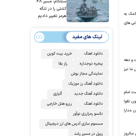
سنتکام: مسیر ۴۸
مردم ایران است
کشتی را در تنگه
 کمک به
هرمز تغییر دادیم
کنی های
لینک های مفید
دانلود اهنگ
خرید بیت کوین
 و دهه
پنجره دوجداره
راز بقا
ما نیز
نمایندگی مجاز بوش
دانلود آهنگ رز‌ موزیک
ت امام
دانلود آهنگ جدید
آلپاری
ن تقوا
دانلود اهنگ
رزرو هتل خارجی
 مدارا
نکسو رمزارزی نوآور
مسموم سازی آدرس های ارز دیجیتال
 سالروز
ریپل در مسیر رشد