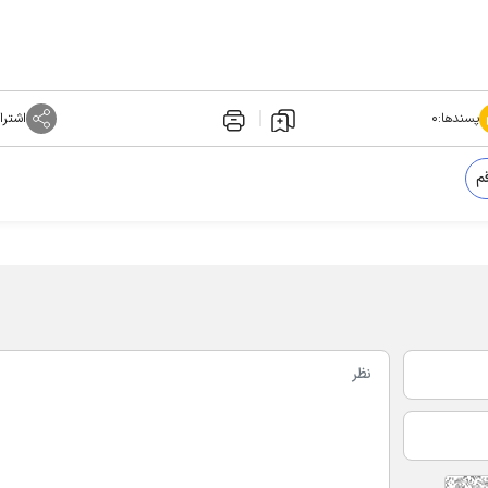
پسندها:
۰
اشترا
م