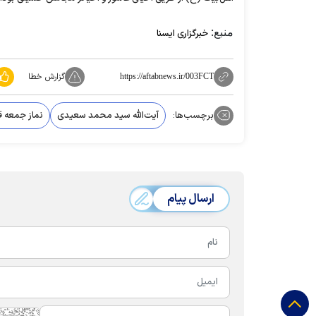
منبع:
خبرگزاری ایسنا
گزارش خطا
https://aftabnews.ir/003FCT
برچسب‌ها:
آیت‌الله سید محمد سعیدی
نماز جمعه ق
ارسال پیام