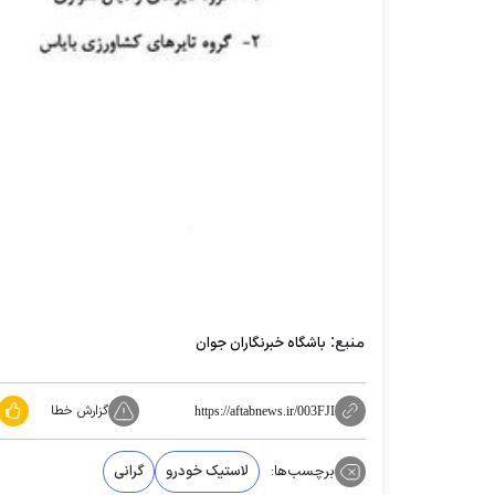
منبع:
باشگاه خبرنگاران جوان
گزارش خطا
https://aftabnews.ir/003FJI
برچسب‌ها:
لاستیک خودرو
گرانی