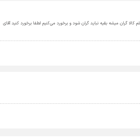
 و روغن و مرغ توش بکار رفته است مگر نگفتن ۴ قلم کالا گران میشه بقیه نباید گران شود و برخورد می‌کنیم لطفا برخورد کنید آقای