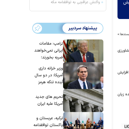
یاس بین ۲۵ تا ۳۰ درصد افزایش
واکنش عراقچی به توافقنامه مکه
پیشنهاد سردبیر
سندها:
۰
ترامپ: مقامات
ایرانی نمی‌خواهند
و تایر‌های کشاورزی
ضربه بخورند؛
می‌خواهند به
وزیر خزانه داری
توافق برسند
یمت مواد اولیه افزایش
آمریکا: در دو سال
آینده تنگه هرمز
بی‌اهمیت خواهد
ت و همین عامل باعث شده زیان
شد
تحریم های جدید
آمریکا علیه ایران
ترکیه، عربستان و
پاکستان توافقنامه