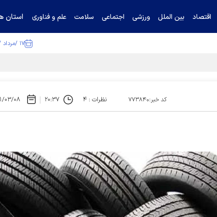
استان ها
اقتصاد
بین الملل
ورزشی
اجتماعی
سلامت
علم و فناوری
۱۷ /مرداد /۱۴۰۵
ا تکذیب کرد
نظرات : ۴
۲۰:۳۷
۱/۰۳/۰۸
کد خبر:۷۷۳۸۴۰