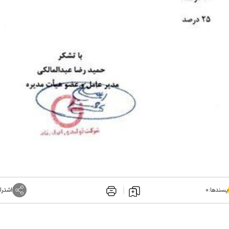
پسندها:
۰
اشترا