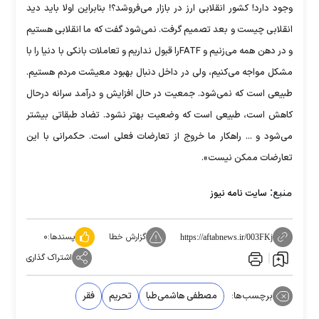
وجود دارد! کشور انقلابی ارز در بازار می‌فروشد؟! بنابراین اولا باید دید
انقلابی چیست و بعد تصمیم گرفت. نمی‌شود گفت که ما انقلابی هستیم
و در دهن همه می‌زنیم و FATF‌را قبول نداریم و تعاملات بانکی با دنیا را با
مشکل مواجه می‌کنیم، ولی در داخل دنبال بهبود معیشت مردم هستیم.
طبیعی است که نمی‌شود. جمعیت در حال افزایش و درآمد سرانه درحال
کاهش است، طبیعی است که وضعیت بهتر نشود. تضاد طبقاتی بیشتر
می‌شود و ... راهکار ما خروج از تعارضات فعلی است. حکمرانی با این
تعارضات ممکن نیست».
منبع:
سایت نامه نیوز
گزارش خطا
پسندها:
۰
https://aftabnews.ir/003FKj
اشتراک گذاری
برچسب‌ها:
مصطفی هاشمی‌طبا
تحریم
فقر