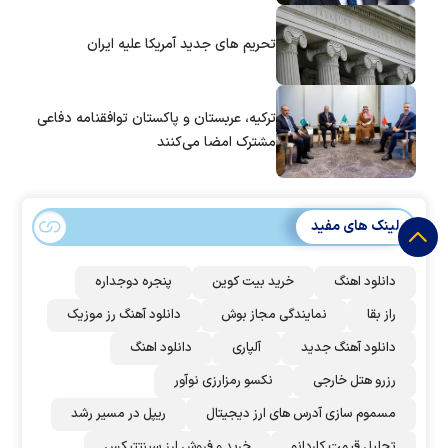
تحریم های جدید آمریکا علیه ایران
ترکیه، عربستان و پاکستان توافقنامه دفاعی
مشترک امضا می‌کنند
لینک های مفید
دانلود اهنگ
خرید بیت کوین
پنجره دوجداره
راز بقا
نمایندگی مجاز بوش
دانلود آهنگ رز‌ موزیک
دانلود آهنگ جدید
آلپاری
دانلود اهنگ
رزرو هتل خارجی
نکسو رمزارزی نوآور
مسموم سازی آدرس های ارز دیجیتال
ریپل در مسیر رشد
تحلیل قیمت کاردانو
خرید و فروش ارز سینتتیکس