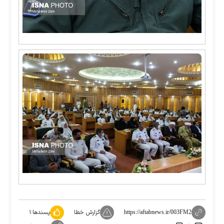
گزارش خطا
پسندها:
۱
https://aftabnews.ir/003FM2