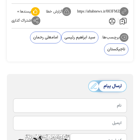
گزارش خطا
پسندها:
۰
https://aftabnews.ir/003FMZ
اشتراک گذاری
برچسب‌ها:
سید ابراهیم رئیسی
امامعلی رحمان
تاجیکستان
ارسال پیام