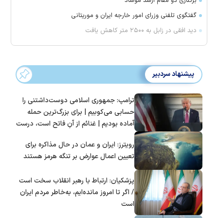
برکناری دو مقام ارشد موساد
گفتگوی تلفنی وزرای امور خارجه ایران و موریتانی
دید افقی در زابل به ۲۵۰۰ متر کاهش یافت
پیشنهاد سردبیر
ترامپ: جمهوری اسلامی دوست‌داشتنی را
حسابی می‌کوبیم | برای بزرگ‌ترین حمله
آماده بودیم | غنائم از آنِ فاتح است، درست
است؟
رویترز: ایران و عمان در حال مذاکره برای
تعیین اعمال عوارض بر تنگه هرمز هستند
پزشکیان: ارتباط با رهبر انقلاب سخت است
/ اگر تا امروز مانده‌ایم، به‌خاطر مردم ایران
است