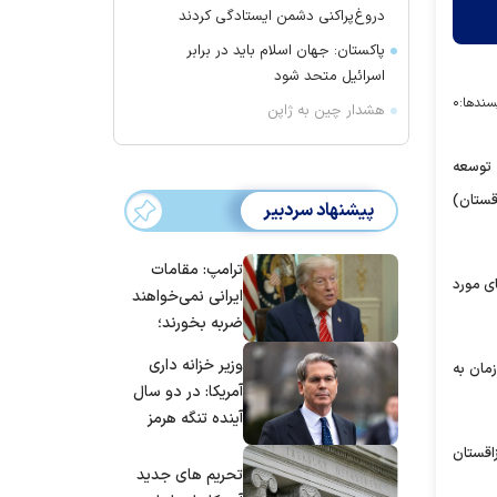
دروغ‌پراکنی دشمن ایستادگی کردند
پاکستان: جهان اسلام باید در برابر
اسرائیل متحد شود
سندها:
۰
هشدار چین به ژاپن
 توسعه
قستان)
پیشنهاد سردبیر
ترامپ: مقامات
ی مورد
ایرانی نمی‌خواهند
ضربه بخورند؛
می‌خواهند به
وزیر خزانه داری
مان به
توافق برسند
آمریکا: در دو سال
آینده تنگه هرمز
بی‌اهمیت خواهد
اقستان
شد
تحریم های جدید