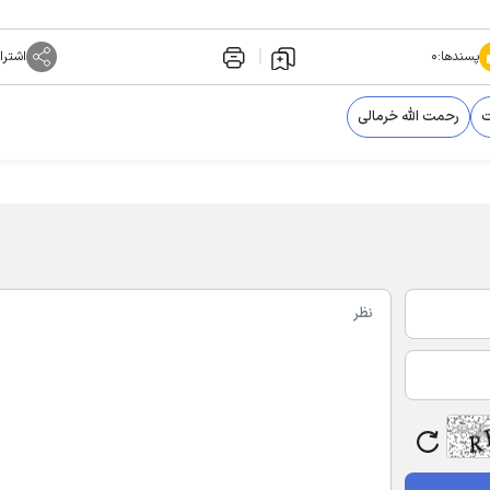
پسندها:
۰
اشترا
ت
رحمت الله خرمالی