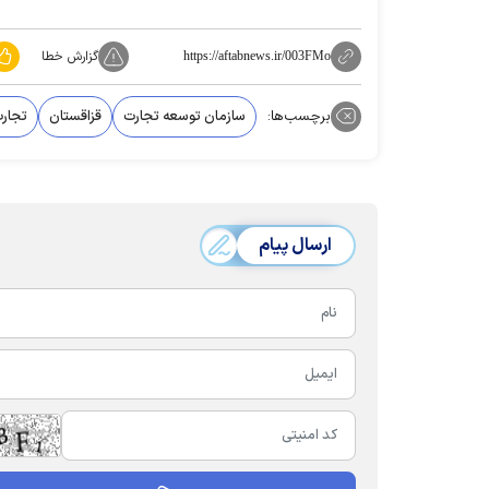
گزارش خطا
https://aftabnews.ir/003FMo
برچسب‌ها:
سازمان توسعه تجارت
قزاقستان
تجار
ارسال پیام