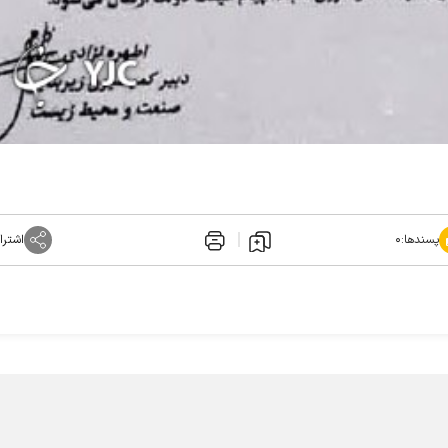
پسندها:
۰
اشترا