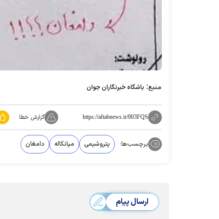
منبع:
باشگاه خبرنگاران جوان
گزارش خطا
https://aftabnews.ir/003FQS
برچسب‌ها:
پتروشیمی
میانکاله
دامغان
ارسال پیام