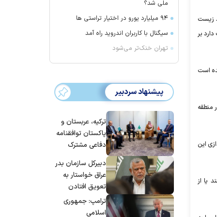
ملی شد؟
۹۴ میلیارد یورو در اختیار تراستی ها
ط زیست
سیگنال با کاربران اندروید راه آمد
دارد بر
تهران خنک‌تر می‌شود
ده است
پیشنهاد سردبیر
 منطقه
ترکیه، عربستان و
پاکستان توافقنامه
زی این
دفاعی مشترک
امضا می‌کنند
دبیرکل سازمان بدر
عراق خواستار به
 یا از
تعویق افتادن
پاسخ به حمله
ترامپ: جمهوری
عربستان و آمریکا
اسلامی