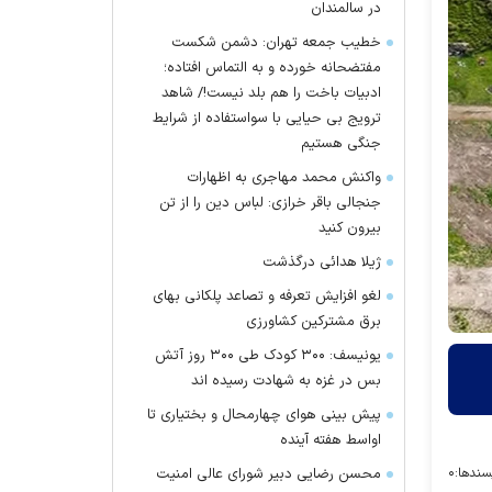
در سالمندان
خطیب جمعه تهران: دشمن شکست
مفتضحانه خورده و به التماس افتاده؛
ادبیات باخت را هم بلد نیست!/ شاهد
ترویج بی حیایی با سواستفاده از شرایط
جنگی هستیم
واکنش محمد مهاجری به اظهارات
جنجالی باقر خرازی: لباس دین را از تن
بیرون کنید
ژیلا هدائی درگذشت
لغو افزایش تعرفه و تصاعد پلکانی بهای
برق مشترکین کشاورزی
یونیسف: ۳۰۰ کودک طی ۳۰۰ روز آتش
بس در غزه به شهادت رسیده اند
پیش بینی هوای چهارمحال و بختیاری تا
اواسط هفته آینده
سندها:
۰
محسن رضایی دبیر شورای عالی امنیت