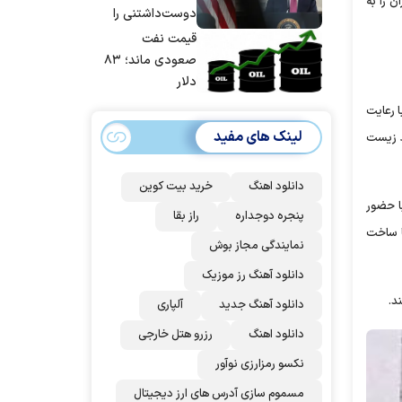
 را به
شد
دوست‌داشتنی را
حسابی می‌کوبیم |
قیمت نفت
برای بزرگ‌ترین
صعودی ماند؛ ۸۳
حمله آماده بودیم
دلار
| غنائم از آنِ فاتح
 رعایت
است، درست
لینک های مفید
 محیط زیست
است؟
دانلود اهنگ
خرید بیت کوین
ا حضور
پنجره دوجداره
راز بقا
ا ساخت
نمایندگی مجاز بوش
دانلود آهنگ رز‌ موزیک
د.
دانلود آهنگ جدید
آلپاری
دانلود اهنگ
رزرو هتل خارجی
نکسو رمزارزی نوآور
مسموم سازی آدرس های ارز دیجیتال